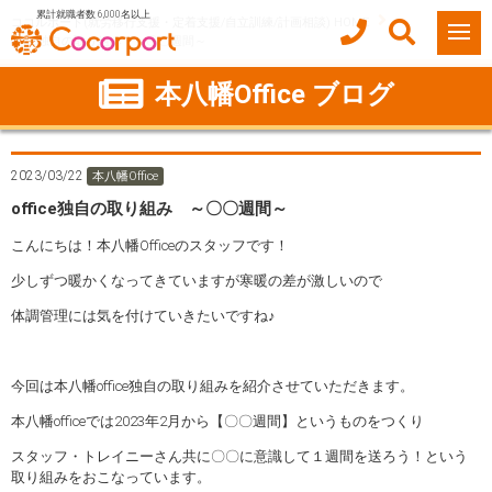
累計就職者数 6,000名以上
ココルポート(就労移行支援・定着支援/自立訓練/計画相談) HOME
office独自の取り組み ～〇〇週間～
本八幡Office ブログ
2023/03/22
本八幡Office
office独自の取り組み ～〇〇週間～
こんにちは！本八幡Officeのスタッフです！
少しずつ暖かくなってきていますが寒暖の差が激しいので
体調管理には気を付けていきたいですね♪
今回は本八幡office独自の取り組みを紹介させていただきます。
本八幡officeでは2023年2月から【〇〇週間】というものをつくり
スタッフ・トレイニーさん共に〇〇に意識して１週間を送ろう！という
取り組みをおこなっています。