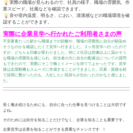
実際の職場が見られるので、社員の様子、職場の雰囲気、作
業スピード、社風などを確認できます。
音や室内温度、明るさ、におい、清潔感などの職場環境を確
認することができます。
実際に企業見学へ行かれたご利用者さまの声
不安要素だった駅から職場までの距離や、職場の雰囲気に自分が馴染め
そうなのかを確認したくて見学へ行きました。２ヶ所見学へ行ったので
すが、どちらも印象が変わりました。特に２社目は想像以上に温かそう
な職場の雰囲気を感じられ、担当者の方に自分の配慮点についての質問
もできたので、実際にそこで働くイメージを持ててよかったです。見学
後は志望動機もスムーズに作成することができました。応募・面接を経
て
採用に繋がったのも、入社したい気持ちが伝わったのかなと感じまし
た。
長く働き続けるためにも、自分に合った仕事を見つけることは大切です
よね。
そのためには自分を知ることだけでなく、企業を知ることも重要です。
企業見学は企業を知ることができる貴重なチャンスです…！