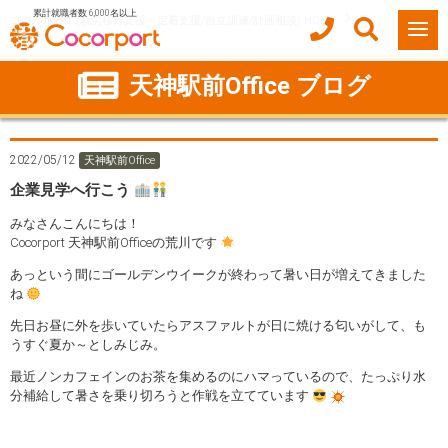
累計就職者数 6,000名以上
ココルポート(就労移行支援・定着支援/自立訓練/計画相談) HOME
企業見学へ行こう
天神駅前Office ブログ
2022/05/12
天神駅前Office
企業見学へ行こう
みなさんこんにちは！
Cocorport 天神駅前Officeの荒川です
あっという間にゴールデンウイークが終わって暑い日が増えてきました
ね
先日お昼に外を歩いていたらアスファルトが日に焼ける匂いがして、も
うすぐ夏か～としみじみ。
最近ノンカフェインのお茶を集めるのにハマっているので、たっぷり水
分補給して暑さを乗り切ろうと作戦を立てています