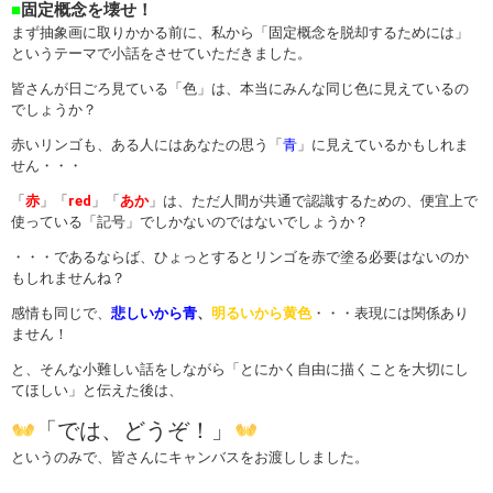
■
固定概念を壊せ！
まず抽象画に取りかかる前に、私から「固定概念を脱却するためには」
というテーマで小話をさせていただきました。
皆さんが日ごろ見ている「色」は、本当にみんな同じ色に見えているの
でしょうか？
赤いリンゴも、ある人にはあなたの思う「
青
」に見えているかもしれま
せん・・・
「
赤
」「
red
」「
あか
」は、ただ人間が共通で認識するための、便宜上で
使っている「記号」でしかないのではないでしょうか？
・・・であるならば、ひょっとするとリンゴを赤で塗る必要はないのか
もしれませんね？
感情も同じで、
悲しいから青
、
明るいから黄色
・・・表現には関係あり
ません！
と、そんな小難しい話をしながら「とにかく自由に描くことを大切にし
てほしい」と伝えた後は、
「では、どうぞ！」
というのみで、皆さんにキャンバスをお渡ししました。