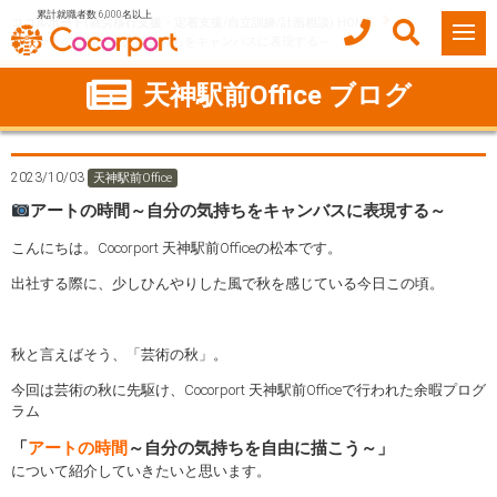
累計就職者数 6,000名以上
ココルポート(就労移行支援・定着支援/自立訓練/計画相談) HOME
アートの時間～自分の気持ちをキャンバスに表現する～
天神駅前Office ブログ
2023/10/03
天神駅前Office
アートの時間～自分の気持ちをキャンバスに表現する～
こんにちは。Cocorport 天神駅前Officeの松本です。
出社する際に、少しひんやりした風で秋を感じている今日この頃。
秋と言えばそう、「芸術の秋」。
今回は芸術の秋に先駆け、Cocorport 天神駅前Officeで行われた余暇プログ
ラム
「
アートの時間
～自分の気持ちを自由に描こう～」
について紹介していきたいと思います。