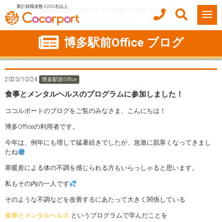
累計就職者数 6,000名以上
ココルポート(就労移行支援・定着支援/自立訓練/計画相談) HOME
食事とメンタルヘルスのプログラムに参加しました！
博多駅前Office ブログ
2023/10/24
博多駅前Office
食事とメンタルヘルスのプログラムに参加しました！
ココルポートのブログをご覧のみなさま、こんにちは！
博多Officeの利用者です。
今年は、例年にも増して猛暑続きでしたが、急激に肌寒くなってきまし
たね
寒暖差による体の不調を感じられる方もいらっしゃると思います。
私もその内の一人です
そのような不調などを改善するにあたって大きく関係している
食事とメンタルヘルス
というプログラムで学んだことを