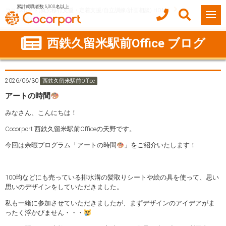
累計就職者数 6,000名以上
ココルポート(就労移行支援・定着支援/自立訓練/計画相談) HOME
アートの時間
西鉄久留米駅前Office ブログ
2026/06/30
西鉄久留米駅前Office
アートの時間
みなさん、こんにちは！
Cocorport 西鉄久留米駅前Officeの天野です。
今回は余暇プログラム「アートの時間
」をご紹介いたします！
100均などにも売っている排水溝の髪取りシートや絵の具を使って、思い
思いのデザインをしていただきました。
私も一緒に参加させていただきましたが、まずデザインのアイデアがま
ったく浮かびません・・・