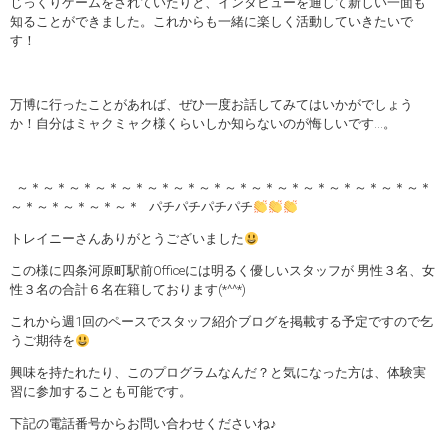
じっくりゲームをされていたりと、インタビューを通して新しい一面も
知ることができました。これからも一緒に楽しく活動していきたいで
す！
万博に行ったことがあれば、ぜひ一度お話してみてはいかがでしょう
か！自分はミャクミャク様くらいしか知らないのが悔しいです…。
～＊～＊～＊～＊～＊～＊～＊～＊～＊～＊～＊～＊～＊～＊～＊～＊
～＊～＊～＊～＊～＊ パチパチパチパチ
トレイニーさんありがとうございました
この様に四条河原町駅前Officeには明るく優しいスタッフが 男性３名、女
性３名の合計６名在籍しております(*^^*)
これから週1回のペースでスタッフ紹介ブログを掲載する予定ですので乞
うご期待を
興味を持たれたり、このプログラムなんだ？と気になった方は、体験実
習に参加することも可能です。
下記の電話番号からお問い合わせくださいね♪