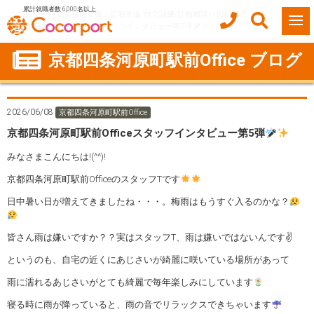
累計就職者数 6,000名以上
ココルポート(就労移行支援・定着支援/自立訓練/計画相談) HOME
京都四条河原町駅前Officeスタッフインタビュー第5弾
京都四条河原町駅前Office ブログ
2026/06/08
京都四条河原町駅前Office
京都四条河原町駅前Officeスタッフインタビュー第5弾
みなさまこんにちは!(^^)!
京都四条河原町駅前OfficeのスタッフTです
日中暑い日が増えてきましたね・・・。梅雨はもうすぐ入るのかな？
皆さん雨は嫌いですか？？実はスタッフT、雨は嫌いではないんです✌
というのも、自宅の近くにあじさいが綺麗に咲いている場所があって
雨に濡れるあじさいがとても綺麗で毎年楽しみにしています
寝る時に雨が降っていると、雨の音でリラックスできちゃいます