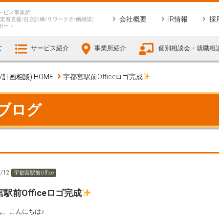
ービス事業所
会社概要
IR情報
採
定着支援/自立訓練/リワーク/計画相談)
ポート
て
サービス紹介
事業所紹介
個別相談会・就職相
画相談) HOME
宇都宮駅前Officeロゴ完成
 ブログ
5/12
宇都宮駅前Office
駅前Officeロゴ完成
ん、こんにちは♪