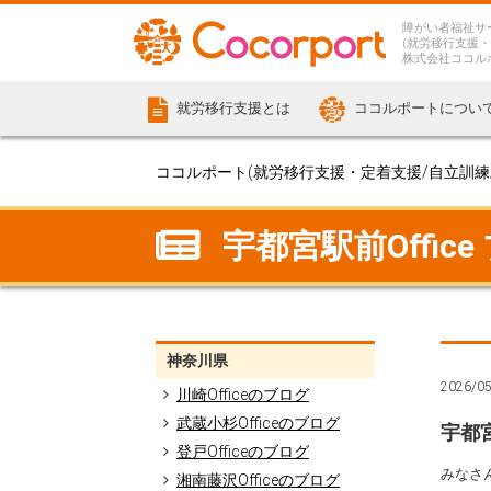
障がい者福祉サ
(就労移行支援・
株式会社ココル
就労移行支援とは
ココルポートについ
ココルポート(就労移行支援・定着支援/自立訓練/計
宇都宮駅前Office
神奈川県
2026/0
川崎Officeのブログ
武蔵小杉Officeのブログ
宇都宮
登戸Officeのブログ
みなさ
湘南藤沢Officeのブログ