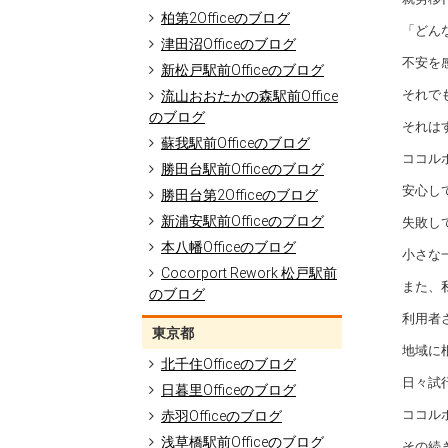
柏第2Officeのブログ
「どん
津田沼Officeのブログ
不安を
新松戸駅前Officeのブログ
それで
流山おおたかの森駅前Office
のブログ
それは
蘇我駅前Officeのブログ
ココル
勝田台駅前Officeのブログ
安心し
勝田台第2Officeのブログ
新浦安駅前Officeのブログ
失敗し
本八幡Officeのブログ
小さな
Cocorport Rework 松戸駅前
また、
のブログ
利用者
東京都
地域に
北千住Officeのブログ
日々試
日暮里Officeのブログ
ココル
赤羽Officeのブログ
浅草橋駅前Officeのブログ
その続