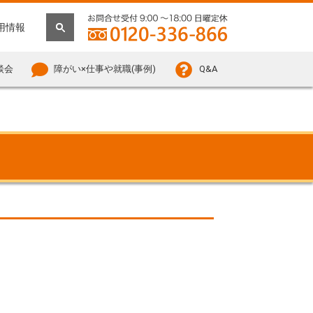
用情報
談会
障がい×仕事や就職(事例)
Q&A