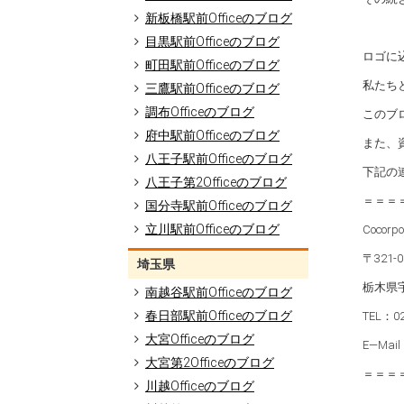
新板橋駅前Officeのブログ
目黒駅前Officeのブログ
ロゴに
町田駅前Officeのブログ
私たち
三鷹駅前Officeのブログ
調布Officeのブログ
このブ
府中駅前Officeのブログ
また、
八王子駅前Officeのブログ
下記の
八王子第2Officeのブログ
＝＝＝
国分寺駅前Officeのブログ
立川駅前Officeのブログ
Cocorp
〒321-0
埼玉県
栃木県宇
南越谷駅前Officeのブログ
春日部駅前Officeのブログ
TEL：02
大宮Officeのブログ
E―Mai
大宮第2Officeのブログ
＝＝＝
川越Officeのブログ