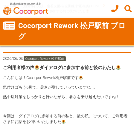
累計就職者数 6,000名以上
ココルポート(就労移行支援・定着支援/自立訓練/計画相談) HOME
ご利用者様の声
ダイアログに参加する前と後のわたし
Cocorport Rework 松戸駅前 ブロ
グ
2026/06/03
Cocorport Rework 松戸駅前
ご利用者様の声
ダイアログに参加する前と後のわたし
こんにちは！CocorportRework松戸駅前です
気付けばもう6月で、暑さが増していっていますね…。
熱中症対策をしっかりと行いながら、暑さを乗り越えたいですね！
今回は「ダイアログに参加する前の私と、後の私」について、ご利用者
さまにお話をお伺いいたしました