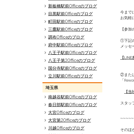
新板橋駅前Officeのブログ
今まで
目黒駅前Officeのブログ
お気軽
町田駅前Officeのブログ
【参加
三鷹駅前Officeのブログ
調布Officeのブログ
①下記
府中駅前Officeのブログ
メッセ
八王子駅前Officeのブログ
【LINE友
八王子第2Officeのブログ
国分寺駅前Officeのブログ
②また
立川駅前Officeのブログ
「Re
埼玉県
【当社
南越谷駅前Officeのブログ
スタッ
春日部駅前Officeのブログ
大宮Officeのブログ
~~~~~
大宮第2Officeのブログ
川越Officeのブログ
そのほ