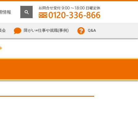
用情報
談会
障がい×仕事や就職(事例)
Q&A