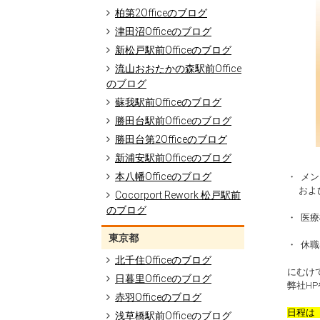
柏第2Officeのブログ
津田沼Officeのブログ
新松戸駅前Officeのブログ
流山おおたかの森駅前Office
のブログ
蘇我駅前Officeのブログ
勝田台駅前Officeのブログ
勝田台第2Officeのブログ
新浦安駅前Officeのブログ
本八幡Officeのブログ
・ メ
および
Cocorport Rework 松戸駅前
のブログ
・ 医
東京都
・ 休
北千住Officeのブログ
にむけ
日暮里Officeのブログ
弊社H
赤羽Officeのブログ
日程は 
浅草橋駅前Officeのブログ