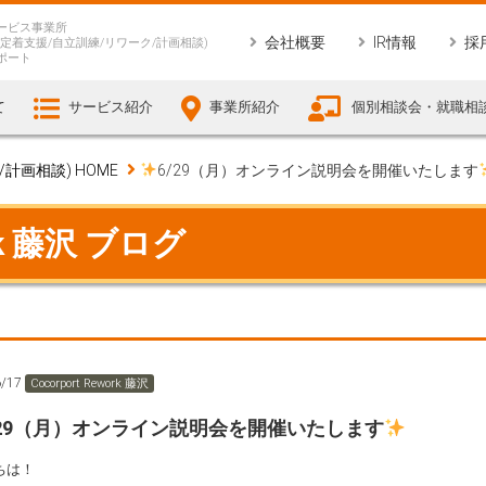
ービス事業所
会社概要
IR情報
採
定着支援/自立訓練/リワーク/計画相談)
ポート
て
サービス紹介
事業所紹介
個別相談会・就職相
画相談) HOME
6/29（月）オンライン説明会を開催いたします
ork 藤沢 ブログ
6/17
Cocorport Rework 藤沢
/29（月）オンライン説明会を開催いたします
ちは！