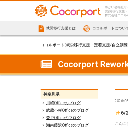
障がい者福祉サ
(就労移行支援・
株式会社ココル
就労移行支援とは
ココルポートについ
ココルポート(就労移行支援・定着支援/自立訓練/計
Cocorport Rew
神奈川県
2026/0
川崎Officeのブログ
武蔵小杉Officeのブログ
6
登戸Officeのブログ
こんに
湘南藤沢Officeのブログ