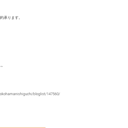
約承ります。
~~
yokohamanishiguchi/bloglist/147560/