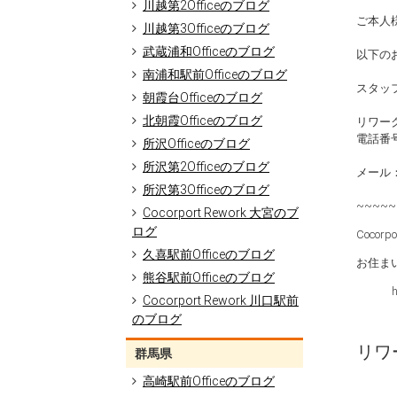
川越第2Officeのブログ
ご本人
川越第3Officeのブログ
武蔵浦和Officeのブログ
以下の
南浦和駅前Officeのブログ
スタッ
朝霞台Officeのブログ
北朝霞Officeのブログ
リワーク（
電話番号：
所沢Officeのブログ
所沢第2Officeのブログ
メール： r
所沢第3Officeのブログ
~~~~~
Cocorport Rework 大宮のブ
ログ
Coco
久喜駅前Officeのブログ
お住ま
熊谷駅前Officeのブログ
Cocorport Rework 川口駅前
のブログ
リワー
群馬県
高崎駅前Officeのブログ