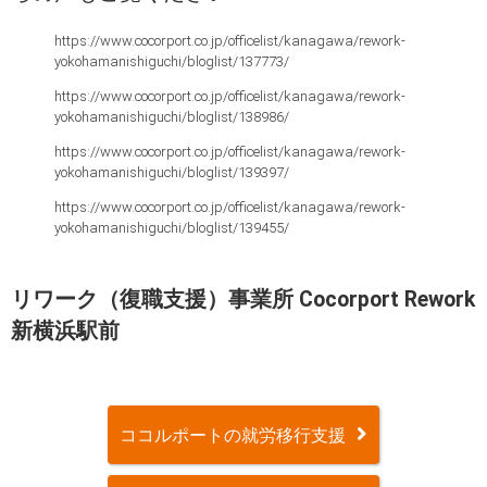
https://www.cocorport.co.jp/officelist/kanagawa/rework-
yokohamanishiguchi/bloglist/137773/
https://www.cocorport.co.jp/officelist/kanagawa/rework-
yokohamanishiguchi/bloglist/138986/
https://www.cocorport.co.jp/officelist/kanagawa/rework-
yokohamanishiguchi/bloglist/139397/
https://www.cocorport.co.jp/officelist/kanagawa/rework-
yokohamanishiguchi/bloglist/139455/
リワーク（復職支援）事業所 Cocorport Rework
新横浜駅前
ココルポートの就労移行支援