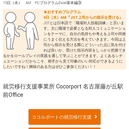
15日（水） AM PCプログラムExcel基本編③
★おすすめプログラム
9日（木）AM『JST上司からの指示を受ける』
JSTとは日本語で「職場対人技能訓練」と言いま
す。主に職場で必要となる対人コミュニケーショ
ンをテーマに、自分の気持ちや考えを上司や同僚
にうまく伝える方法を考えていきます。今回は上
司から指示を受ける際にどういった点に気を付け
れば良いか、受けた指示内容をしっかり把握でき
るかをロールプレイの実践を通して学ぶことができます。よくあるシチ
ュエーションだからこそ、相手から見て印象のいい対応ができるように
したいですね！興味のある方はぜひご参加ください！！
就労移行支援事業所 Cocorport 名古屋藤が丘駅
前Office
ココルポートの就労移行支援