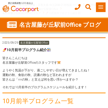
累計就職者数 6,000名以上
ココルポート(就労移行支援・定着支援/自立訓練/計画相談) HOME
事業所紹介
愛知県
名古屋市
名古屋藤が丘駅前Office
名古屋藤が丘駅前Officeのブログ
10月前半プログラム紹介
名古屋藤が丘駅前Office ブログ
2025/09/29
名古屋藤が丘駅前Office
10月前半プログラム紹介
皆さんこんにちは
名古屋藤が丘駅前Officeのスタッフです
ようやく気温が下がり、過ごしやすい日が増えてきましたね！
運動の秋、食欲の秋、読書の秋など言われますが
皆さんは「○○の秋」と言えば何を思い浮かべますか？
それでは10月前半のプログラムスケジュールを紹介します！
10月前半プログラム一覧