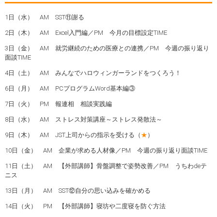
1日（水） AM SST⑪謝る
2日（木） AM Excel入門編／PM 今月の目標設定TIME
3日（金） AM 就労継続のための医療との連携／PM 今週の振り返り
面談TIME
4日（土） AM みんなでハロウィンガーランドをつくろう！
6日（月） AM PCプログラムWord基本編③
7日（火） PM 報連相 相談実践編
8日（水） AM ストレス対策講座～ストレス発散法～
9日（木） AM JST上司からの指示を受ける（
★
）
10日（金） AM 企業が求める人材像／PM 今週の振り返り面談TIME
11日（土） AM 【外部講師】骨盤調整で姿勢改善／PM うちわdeテ
ニス
13日（月） AM SST⑫自分の思い込みを確かめる
14日（火） PM 【外部講師】寝坊や二度寝を防ぐ方法