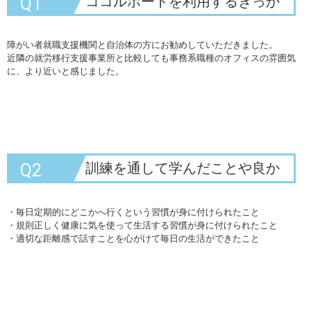
ココルポートを利用するきっか
Q1
けは何でしたか？
障がい者就職支援機関と自治体の方にお勧めしていただきました。
近隣の就労移行支援事業所と比較しても事務系職種のオフィスの雰囲気
に、より近いと感じました。
訓練を通して学んだことや良か
Q2
ったなと感じることは何です
か？
・毎日定期的にどこかへ行くという習慣が身に付けられたこと
・規則正しく健康に気を使って生活する習慣が身に付けられたこと
・適切な距離感で話すことを心がけて毎日の生活ができたこと