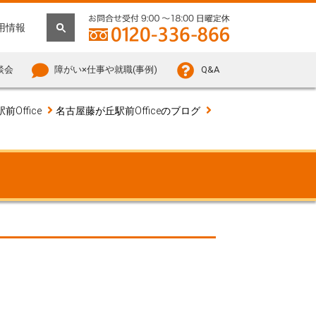
用情報
談会
障がい×仕事や就職(事例)
Q&A
Office
名古屋藤が丘駅前Officeのブログ