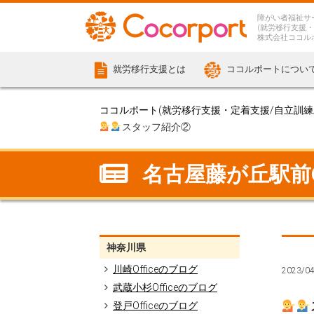
障がい者福祉サ
(就労移行支援・
株式会社ココル
就労移行支援とは
ココルポートについ
ココルポート(就労移行支援・定着支援/自立訓練/計
スタッフ紹介②
名古屋藤が丘駅前Of
神奈川県
川崎Officeのブログ
2023/0
武蔵小杉Officeのブログ
登戸Officeのブログ