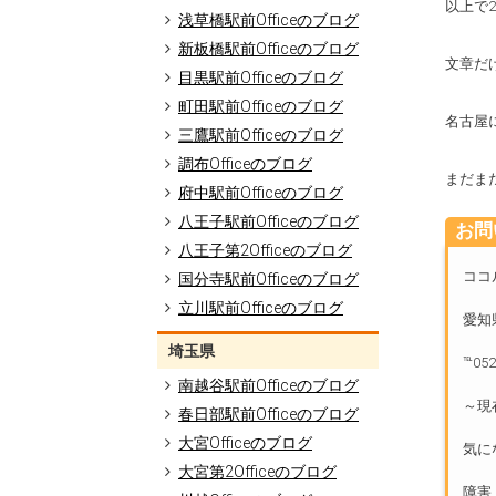
以上で
浅草橋駅前Officeのブログ
新板橋駅前Officeのブログ
文章だ
目黒駅前Officeのブログ
町田駅前Officeのブログ
名古屋
三鷹駅前Officeのブログ
調布Officeのブログ
まだま
府中駅前Officeのブログ
八王子駅前Officeのブログ
お問
八王子第2Officeのブログ
ココ
国分寺駅前Officeのブログ
立川駅前Officeのブログ
愛知
埼玉県
℡052
南越谷駅前Officeのブログ
～現
春日部駅前Officeのブログ
大宮Officeのブログ
気に
大宮第2Officeのブログ
障害