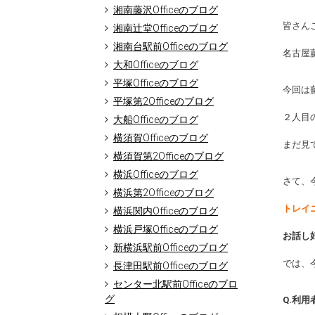
湘南藤沢Officeのブログ
皆さん
湘南辻堂Officeのブログ
湘南台駅前Officeのブログ
名古屋藤
大和Officeのブログ
平塚Officeのブログ
今回は藤
平塚第2Officeのブログ
２人目
大船Officeのブログ
横須賀Officeのブログ
まだ見
横須賀第2Officeのブログ
横浜Officeのブログ
さて、
横浜第2Officeのブログ
トレイ
横浜関内Officeのブログ
横浜戸塚Officeのブログ
お話し
新横浜駅前Officeのブログ
では、
長津田駅前Officeのブログ
センター北駅前Officeのブロ
グ
Q.利