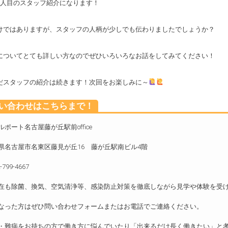
2人目のスタッフ紹介になります！
けではありますが、スタッフの人柄が少しでも伝わりましたでしょうか？
についてとても詳しい方なのでぜひいろいろなお話をしてみてください！
だスタッフの紹介は続きます！次回をお楽しみに～
い合わせはこちらまで！
ルポート名古屋藤が丘駅前office
県名古屋市名東区藤見が丘16 藤が丘駅南ビル4階
-799-4667
在も除菌、換気、空気清浄等、感染防止対策を徹底しながら見学や体験を受
なった方はぜひ問い合わせフォームまたはお電話でご連絡ください。
・難病をお持ちの方で働き方に悩んでいたり「出来るだけ長く働きたい」と