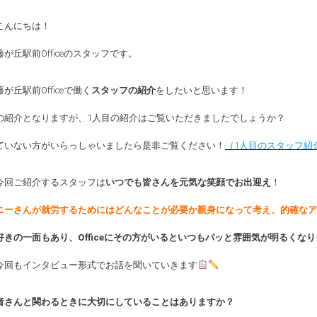
こんにちは！
が丘駅前Officeのスタッフです。
が丘駅前Officeで働く
スタッフの紹介
をしたいと思います！
の紹介となりますが、1人目の紹介はご覧いただきましたでしょうか？
ていない方がいらっしゃいましたら是非ご覧ください！
（1人目のスタッフ紹
今回ご紹介するスタッフは
いつでも皆さんを元気な笑顔でお出迎え
！
ニーさんが就労するためにはどんなことが必要か親身になって考え、的確なア
好きの一面もあり、Officeにその方がいるといつもパッと雰囲気が明るくなり
今回もインタビュー形式でお話を聞いていきます
用者さんと関わるときに大切にしていることはありますか？