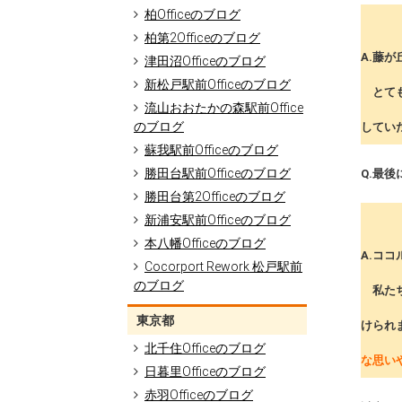
柏Officeのブログ
柏第2Officeのブログ
A.藤が
津田沼Officeのブログ
新松戸駅前Officeのブログ
とても
流山おおたかの森駅前Office
のブログ
してい
蘇我駅前Officeのブログ
勝田台駅前Officeのブログ
Q.最
勝田台第2Officeのブログ
新浦安駅前Officeのブログ
本八幡Officeのブログ
A.コ
Cocorport Rework 松戸駅前
のブログ
私たち
東京都
けられ
北千住Officeのブログ
な思い
日暮里Officeのブログ
赤羽Officeのブログ