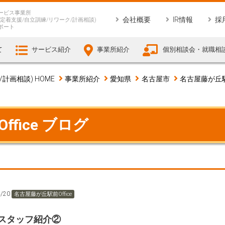
ービス事業所
会社概要
IR情報
採
定着支援/自立訓練/リワーク/計画相談)
ポート
て
サービス紹介
事業所紹介
個別相談会・就職相
画相談) HOME
事業所紹介
愛知県
名古屋市
名古屋藤が丘駅前
fice ブログ
4/20
名古屋藤が丘駅前Office
スタッフ紹介②