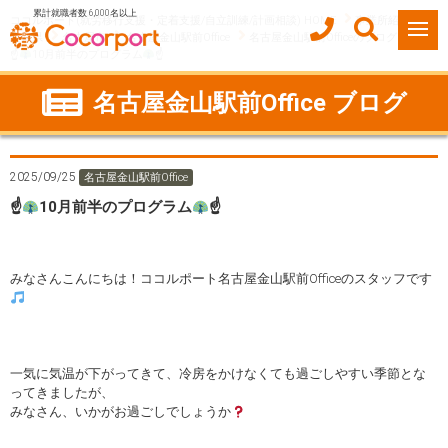
累計就職者数 6,000名以上
ココルポート(就労移行支援・定着支援/自立訓練/計画相談) HOME
事業所紹介
愛知県
名古屋市
名古屋金山駅前Office
名古屋金山駅前Officeのブログ
☝
10月前半のプログラム
☝
名古屋金山駅前Office ブログ
2025/09/25
名古屋金山駅前Office
☝
10月前半のプログラム
☝
みなさんこんにちは！ココルポート名古屋金山駅前Officeのスタッフです
一気に気温が下がってきて、冷房をかけなくても過ごしやすい季節とな
ってきましたが、
みなさん、いかがお過ごしでしょうか