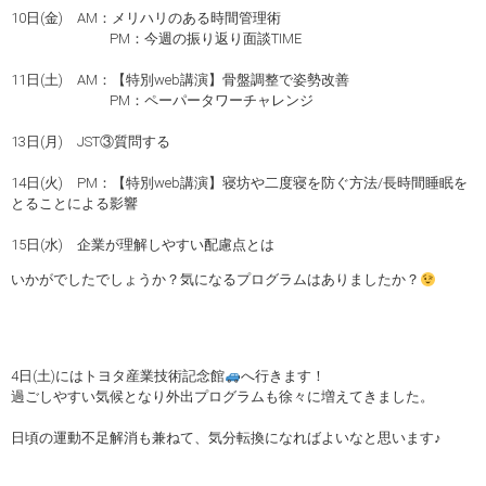
10日(金) AM：メリハリのある時間管理術
PM：今週の振り返り面談TIME
11日(土) AM：【特別web講演】骨盤調整で姿勢改善
PM：ペーパータワーチャレンジ
13日(月) JST③質問する
14日(火) PM：【特別web講演】寝坊や二度寝を防ぐ方法/長時間睡眠を
とることによる影響
15日(水) 企業が理解しやすい配慮点とは
いかがでしたでしょうか？気になるプログラムはありましたか？
4日(土)にはトヨタ産業技術記念館
へ行きます！
過ごしやすい気候となり外出プログラムも徐々に増えてきました。
日頃の運動不足解消も兼ねて、気分転換になればよいなと思います♪