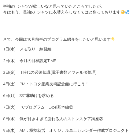
半袖のTシャツが欲しいなと思っていたところでしたが、
今はもう、長袖のTシャツに衣替えをしなくてはと焦っております
さて、今回は10月前半のプログラム紹介をしたいと思います
1日(水) メモ取り 練習編
2日(木) 今月の目標設定TIME
3日(金) IT時代の必須知識(電子書類とフォルダ整理)
4日(土) PM：トヨタ産業技術記念館に行こう！
6日(月) SST⑨助けを求める
7日(火) PCプログラム Excel基本編②
8日(水) 気が付きすぎて疲れる人のストレスケア講座②
9日(木) AM：模擬就労 オリジナル卓上カレンダー作成プロジェクト