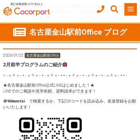
累計就職者数 6,000名以上
ココルポート(就労移行支援・定着支援/自立訓練/計画相談) HOME
事業所紹介
愛知県
名古屋市
名古屋金山駅前Office
名古屋金山駅前Officeのブログ
2月前半プログラムのご紹介
名古屋金山駅前Office ブログ
2026/01/22
名古屋金山駅前Office
2月前半プログラムのご紹介
⋆ ∙ ∘ ✧ ∘ ⋅ ⋆ ∙ ∘ ✧ ∘ ⋅ ⋆ ∙ ∘ ✧ ∘ ⋅ ⋆⋆ ∙ ∘ ✧ ∘ ⋅ ⋆ ∙ ∘ ✧ ∘ ⋅ ⋆ ∙ ∘ ✧ ∘ ⋅ ⋆⋆ ∙
★名古屋金山駅前Office公式LINEはじめました！★
LINEでのご相談や見学依頼、資料請求ができます！
＠904emtxi
で検索するか、下記QRコードを読み込み、友達登録をお願
いいたします！