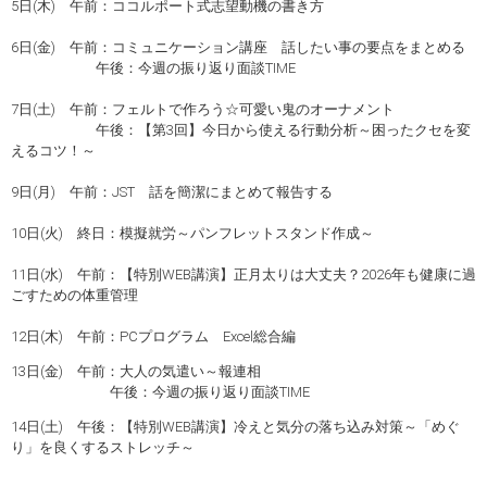
5日(木) 午前：ココルポート式志望動機の書き方
6日(金) 午前：コミュニケーション講座 話したい事の要点をまとめる
午後：今週の振り返り面談TIME
7日(土) 午前：フェルトで作ろう☆可愛い鬼のオーナメント
午後：【第3回】今日から使える行動分析～困ったクセを変
えるコツ！～
9日(月) 午前：JST 話を簡潔にまとめて報告する
10日(火) 終日：模擬就労～パンフレットスタンド作成～
11日(水) 午前：【特別WEB講演】正月太りは大丈夫？2026年も健康に過
ごすための体重管理
12日(木) 午前：PCプログラム Excel総合編
13日(金) 午前：大人の気遣い～報連相
午後：今週の振り返り面談TIME
14日(土) 午後：【特別WEB講演】冷えと気分の落ち込み対策～「めぐ
り」を良くするストレッチ～