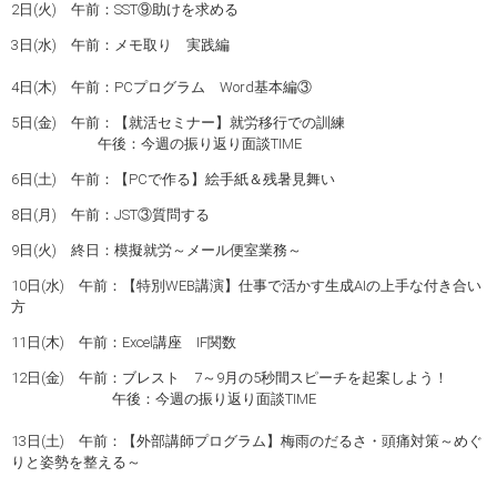
2日(火) 午前：SST⑨助けを求める
3日(水) 午前：メモ取り 実践編
4日(木) 午前：PCプログラム Word基本編③
5日(金) 午前：【就活セミナー】就労移行での訓練
午後：今週の振り返り面談TIME
6日(土) 午前：【PCで作る】絵手紙＆残暑見舞い
8日(月) 午前：JST③質問する
9日(火) 終日：模擬就労～メール便室業務～
10日(水) 午前：【特別WEB講演】仕事で活かす生成AIの上手な付き合い
方
11日(木) 午前：Excel講座 IF関数
12日(金) 午前：ブレスト 7～9月の5秒間スピーチを起案しよう！
午後：今週の振り返り面談TIME
13日(土) 午前：【外部講師プログラム】梅雨のだるさ・頭痛対策～めぐ
りと姿勢を整える～