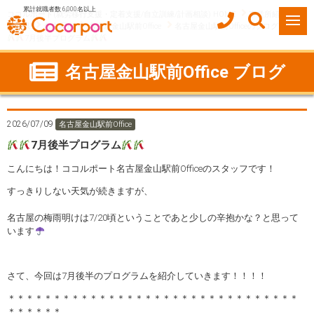
累計就職者数 6,000名以上
ココルポート(就労移行支援・定着支援/自立訓練/計画相談) HOME
事業所紹介
愛知県
名古屋市
名古屋金山駅前Office
名古屋金山駅前Officeのブログ
7月後半プログラム
名古屋金山駅前Office ブログ
2026/07/09
名古屋金山駅前Office
7月後半プログラム
こんにちは！ココルポート名古屋金山駅前Officeのスタッフです！
すっきりしない天気が続きますが、
名古屋の梅雨明けは7/20頃ということであと少しの辛抱かな？と思って
います
さて、今回は7月後半のプログラムを紹介していきます！！！！
＊＊＊＊＊＊＊＊＊＊＊＊＊＊＊＊＊＊＊＊＊＊＊＊＊＊＊＊＊＊＊＊
＊＊＊＊＊＊