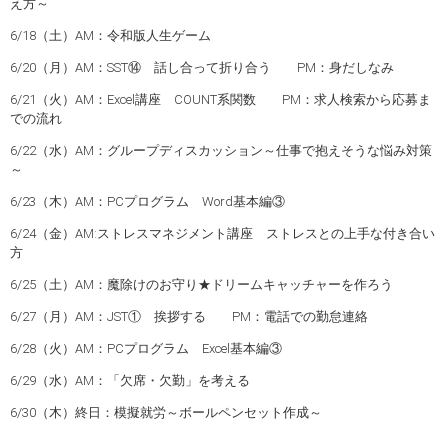
え方～
6/18（土）AM：令和版人生ゲーム
6/20（月）AM：SST⑭ 話し合って折り合う PM：身だしなみ
6/21（火）AM：Excel講座 COUNT系関数 PM：求人検索から応募ま
での流れ
6/22（水）AM：グループディスカッション～仕事で抱えそうな悩み対策
～
6/23（木）AM：PCプログラム Word基本編③
6/24（金）AM:ストレスマネジメント講座 ストレスとの上手な付き合い
方
6/25（土）AM：魔除けのお守り★ドリームキャッチャーを作ろう
6/27（月）AM：JST① 挨拶する PM：電話での勤怠連絡
6/28（火）AM：PCプログラム Excel基本編③
6/29（水）AM：「欠席・欠勤」を考える
6/30（木）終日：模擬就労～ボールペンセット作成～