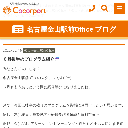
累計就職者数 6,000名以上
ココルポート(就労移行支援・定着支援/自立訓練/計画相談) HOME
事業所紹介
愛知県
名古屋市
名古屋金山駅前Office
名古屋金山駅前Officeのブログ
６月後半のプログラム紹介
名古屋金山駅前Office ブログ
2022/06/16
名古屋金山駅前Office
６月後半のプログラム紹介
みなさんこんにちは！
名古屋金山駅前officeのスタッフです(*^^*)
６月ももうあっという間に残り半分になりましたね。
さて、今回は後半の残りのプログラムを皆様にお届けしたいと思います♪
6/16（木）終日：模擬就労～研修受講者確認と資料準備～
6/17（金）AM：アサーショントレーニング～自分も相手も大切にする伝