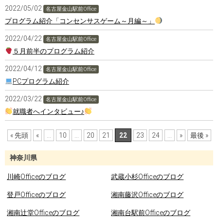
2022/05/02
名古屋金山駅前Office
プログラム紹介「コンセンサスゲーム～月編～」
2022/04/22
名古屋金山駅前Office
５月前半のプログラム紹介
2022/04/12
名古屋金山駅前Office
PCプログラム紹介
2022/03/22
名古屋金山駅前Office
就職者へインタビュー♪
« 先頭
«
...
10
...
20
21
22
23
24
...
»
最後 »
神奈川県
川崎Officeのブログ
武蔵小杉Officeのブログ
登戸Officeのブログ
湘南藤沢Officeのブログ
湘南辻堂Officeのブログ
湘南台駅前Officeのブログ