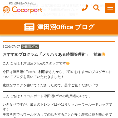
累計就職者数 6,000名以上
ココルポート(就労移行支援・定着支援/自立訓練/計画相談) HOME
事業所紹介
千葉県
船橋市
津田沼Office
津田沼Officeのブログ
おすすめプログラム「メリハリある時間管理術」 前編
津田沼Office ブログ
2026/07/07
津田沼Office
おすすめプログラム「メリハリある時間管理術」 前編
こんにちは！津田沼Officeのスタッフです
今回は津田沼Officeのご利用者さんから、7月のおすすめのプログラムに
ついてブログを書いていただきました！
素敵なブログを書いてくださったので、是非ご覧ください!(^^)!
こんにちは！ココルポート津田沼Officeの利用者のAです。
いきなりですが、最近のトレンドはやはりサッカーワールードカップで
す！
事業所内でもワールドカップの話をすることが多く雑談に花を咲かせて