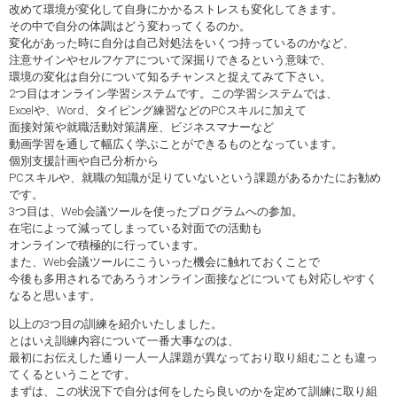
改めて環境が変化して自身にかかるストレスも変化してきます。
その中で自分の体調はどう変わってくるのか。
変化があった時に自分は自己対処法をいくつ持っているのかなど、
注意サインやセルフケアについて深掘りできるという意味で、
環境の変化は自分について知るチャンスと捉えてみて下さい。
2つ目はオンライン学習システムです。この学習システムでは、
Excelや、Word、タイピング練習などのPCスキルに加えて
面接対策や就職活動対策講座、ビジネスマナーなど
動画学習を通して幅広く学ぶことができるものとなっています。
個別支援計画や自己分析から
PCスキルや、就職の知識が足りていないという課題があるかたにお勧め
です。
3つ目は、Web会議ツールを使ったプログラムへの参加。
在宅によって減ってしまっている対面での活動も
オンラインで積極的に行っています。
また、Web会議ツールにこういった機会に触れておくことで
今後も多用されるであろうオンライン面接などについても対応しやすく
なると思います。
以上の3つ目の訓練を紹介いたしました。
とはいえ訓練内容について一番大事なのは、
最初にお伝えした通り一人一人課題が異なっており取り組むことも違っ
てくるということです。
まずは、この状況下で自分は何をしたら良いのかを定めて訓練に取り組