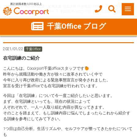
累計就職者数 6,000名以上
ココルポート(就労移行支援・定着支援/自立訓練/計画相談) HOME
事業所紹介
千葉県
船橋市
津田沼Office
津田沼Officeのブログ
在宅訓練のご紹介
千葉Office ブログ
2021/01/22
千葉Office
在宅訓練のご紹介
こんにちは。Cocorport千葉officeスタッフです
昨年から就職活動や働き方が徐々に改革されていく中で
今年に入り再び政府による緊急事態宣言が発令されました。
宣言を受け千葉officeでも在宅訓練が行われています。
今回は「在宅訓練」について今一度ご紹介したいと思います。
まず、在宅訓練といっても、現在の状況によって
人ぞれぞれで、一人一人取り組む内容が異なってきます。
そのことを踏まえて、もし訓練内容に悩んでしまったらこれから紹介す
る訓練を参考にしてみて下さい。
1つ目は自己分析。生活リズムや、セルフケアが整ってきたかたについて
も