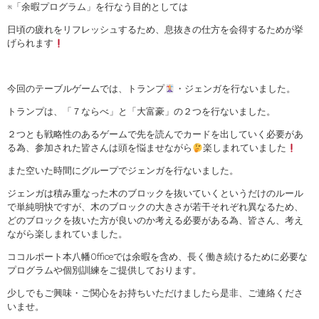
※「余暇プログラム」を行なう目的としては
日頃の疲れをリフレッシュするため、息抜きの仕方を会得するためが挙
げられます
今回のテーブルゲームでは、トランプ
・ジェンガを行ないました。
トランプは、「７ならべ」と「大富豪」の２つを行ないました。
２つとも戦略性のあるゲームで先を読んでカードを出していく必要があ
る為、参加された皆さんは頭を悩ませながら
楽しまれていました
また空いた時間にグループでジェンガを行ないました。
ジェンガは積み重なった木のブロックを抜いていくというだけのルール
で単純明快ですが、木のブロックの大きさが若干それぞれ異なるため、
どのブロックを抜いた方が良いのか考える必要がある為、皆さん、考え
ながら楽しまれていました。
ココルポート本八幡Officeでは余暇を含め、長く働き続けるために必要な
プログラムや個別訓練をご提供しております。
少しでもご興味・ご関心をお持ちいただけましたら是非、ご連絡くださ
いませ。