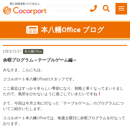
累計就職者数 6,000名以上
ココルポート(就労移行支援・定着支援/自立訓練/計画相談) HOME
事業所紹介
千葉県
市川市
本八幡Office
本八幡Officeのブログ
余暇プログラム～テーブルゲーム編～
本八幡Office ブログ
2023/12/21
本八幡Office
余暇プログラム～テーブルゲーム編～
みなさま、こんにちは。
ココルポート本八幡Officeのスタッフです。
ここ最近はすっかり冬らしい季節になり、朝晩と寒くなってまいりまし
たので、風邪をひかないように過ごしていきたいですね
さて、今回は今月上旬に行なった「テーブルゲーム」のプログラムにつ
いてご紹介いたします。
ココルポート本八幡Officeでは、毎週土曜日に余暇プログラムを行なって
おります。