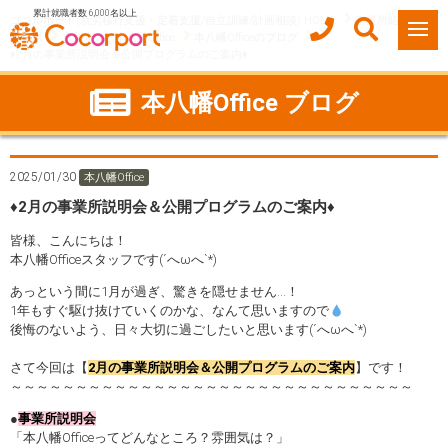
累計就職者数 6,000名以上
ココルポート(就労移行支援・定着支援/自立訓練/計画相談) HOME
事業所紹介
千葉県
市川市
本八幡Office
本八幡Officeのブログ
♦️2月の事業所説明会＆公開プログラムのご案内♦️
本八幡Office ブログ
2025/01/30
本八幡Office
♦️2月の事業所説明会＆公開プログラムのご案内♦️
皆様、こんにちは！
本八幡Officeスタッフです(´へωへ`*)
あっという間に1月が過ぎ、驚きを隠せません…！
1年もすぐ駆け抜けていくのかな、なんて思いますので
後悔のないよう、日々大切に過ごしたいと思います(´へωへ`*)
さて今回は【
2月の事業所説明会＆公開プログラムのご案内
】です！
～～～～～～～～～～～～～～～～～～～～～～～～～～～～～～～
●
事業所説明会
「本八幡Officeってどんなところ？雰囲気は？」