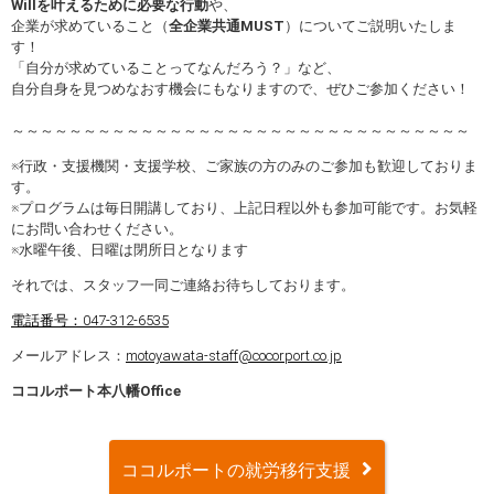
Willを叶えるために必要な行動
や、
企業が求めていること（
全企業共通MUST
）についてご説明いたしま
す！
「自分が求めていることってなんだろう？」など、
自分自身を見つめなおす機会にもなりますので、ぜひご参加ください！
～～～～～～～～～～～～～～～～～～～～～～～～～～～～～～～～
※行政・支援機関・支援学校、ご家族の方のみのご参加も歓迎しておりま
す。
※プログラムは毎日開講しており、上記日程以外も参加可能です。お気軽
にお問い合わせください。
※水曜午後、日曜は閉所日となります
それでは、スタッフ一同ご連絡お待ちしております。
電話番号：047-312-6535
メールアドレス：
motoyawata-staff@cocorport.co.jp
ココルポート本八幡Office
ココルポートの就労移行支援