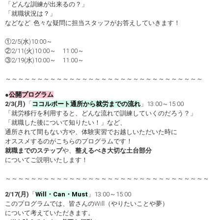
「どんな訓練が出来るの？」
「就職状況は？」
などなど..色々な疑問に担当スタッフがお答えしていきます！
①2/5(水)10:00～
②2/11(火)10:00～ 11:00～
③2/19(水)10:00～ 11:00～
～～～～～～～～～～～～～～～～～～～～～～～～～～～～～～～
●
公開プログラム
2/3(月)
「
ココルポート通所から就労までの流れ
」13:00～15:00
「就労移行を利用すると、どんな流れで訓練していくのだろう？」
「就職した後について知りたい！」など、
通所されて間もない方や、体験実習でお越しいただいた時に
オススメするのがこちらのプログラムです！
就職までのステップ
や、
整えるべき大切な土台部分
についてご説明いたします！
～～～～～～～～～～～～～～～～～～～～～～～～～～～～～～～～
2/17(月)
「
Will・Can・Must
」13:00～15:00
このプログラムでは、皆さんのWill（やりたいことや夢）
について考えていただきます。