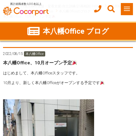
累計就職者数 6,000名以上
ココルポート(就労移行支援・定着支援/自立訓練/計画相談) HOME
事業所紹介
千葉県
市川市
本八幡Office
本八幡Officeのブログ
本八幡Office、10月オープン予定
本八幡Office ブログ
2022/08/15
本八幡Office
本八幡Office、10月オープン予定
はじめまして、本八幡Officeスタッフです。
10月より、新しく本八幡Officeがオープンする予定です