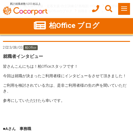
累計就職者数 6,000名以上
ココルポート(就労移行支援・定着支援/自立訓練/計画相談) HOME
事業所紹介
千葉県
柏市
柏Office
柏Officeのブログ
就職者インタビュー
柏Office ブログ
2023/08/03
柏Office
就職者インタビュー
皆さんこんにちは！柏Officeスタッフです！
今回は就職が決まったご利用者様にインタビューをさせて頂きました！
ご利用を検討されている方は、是非ご利用者様の生の声を聞いていただ
き、
参考にしていただけたら幸いです。
■Aさん 事務職