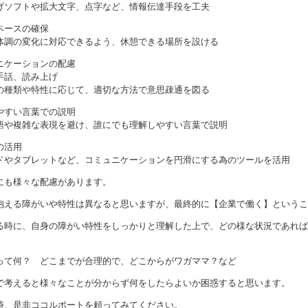
げソフトや拡大文字、点字など、情報伝達手段を工夫
ペースの確保
体調の変化に対応できるよう、休憩できる場所を設ける
ニケーションの配慮
手話、読み上げ
の種類や特性に応じて、適切な方法で意思疎通を図る
やすい言葉での説明
語や複雑な表現を避け、誰にでも理解しやすい言葉で説明
の活用
ドやタブレットなど、コミュニケーションを円滑にする為のツールを活用
にも様々な配慮があります。
抱える障がいや特性は異なると思いますが、最終的に【企業で働く】というこ
る時に、自身の障がい特性をしっかりと理解した上で、どの様な状況であれば
。
って何？ どこまでが合理的で、どこからがワガママ？など
で考えると様々なことが分からず何をしたらよいか困惑すると思います。
時、是非ココルポートを頼ってみてください。