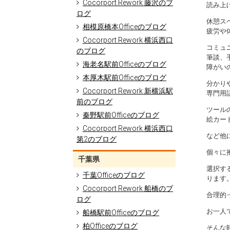
Cocorport Rework 藤沢のブ
読み上
ログ
休憩ス
相模原橋本Officeのブログ
疲労や
Cocorport Rework 横浜西口
コミュ
のブログ
筆談、
海老名駅前Officeのブログ
障がい
本厚木駅前Officeのブログ
分かり
Cocorport Rework 新横浜駅
専門用
前のブログ
ツール
秦野駅前Officeのブログ
絵カー
Cocorport Rework 横浜西口
など他
第2のブログ
個々に
千葉県
選択す
千葉Officeのブログ
ります
Cocorport Rework 船橋のブ
合理的
ログ
お一人
船橋駅前Officeのブログ
柏Officeのブログ
そんな