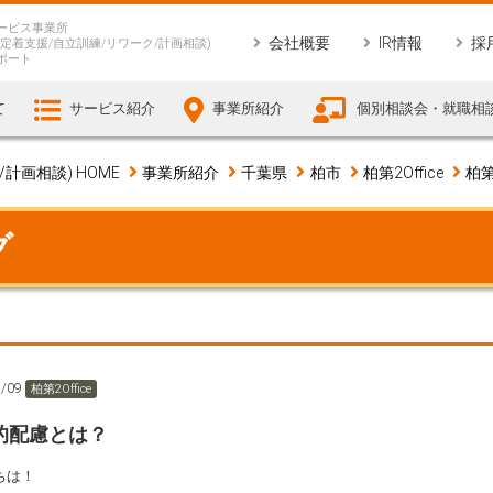
ービス事業所
会社概要
IR情報
採
定着支援/自立訓練/リワーク/計画相談)
ポート
て
サービス紹介
事業所紹介
個別相談会・就職相
画相談) HOME
事業所紹介
千葉県
柏市
柏第2Office
柏第
グ
7/09
柏第2Office
的配慮とは？
ちは！