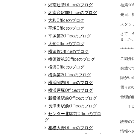
湘南辻堂Officeのブログ
柏第2O
湘南台駅前Officeのブログ
先日、
大和Officeのブログ
スタッ
平塚Officeのブログ
さて、
平塚第2Officeのブログ
ました
大船Officeのブログ
*********
横須賀Officeのブログ
ご紹介
横須賀第2Officeのブログ
横浜Officeのブログ
突然で
横浜第2Officeのブログ
障がい
横浜関内Officeのブログ
個々の
横浜戸塚Officeのブログ
合理的
新横浜駅前Officeのブログ
長津田駅前Officeのブログ
センター北駅前Officeのブロ
グ
段差の
相模大野Officeのブログ
情報へ