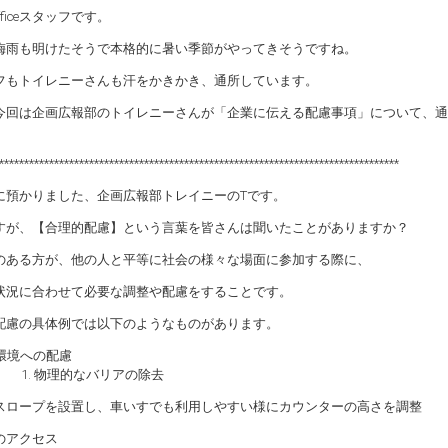
fficeスタッフです。
梅雨も明けたそうで本格的に暑い季節がやってきそうですね。
フもトイレニーさんも汗をかきかき、通所しています。
今回は企画広報部のトイレニーさんが「企業に伝える配慮事項」について、通
。
********************************************************************************
に預かりました、企画広報部トレイニーのTです。
すが、【合理的配慮】という言葉を皆さんは聞いたことがありますか？
のある方が、他の人と平等に社会の様々な場面に参加する際に、
状況に合わせて必要な調整や配慮をすることです。
配慮の具体例では以下のようなものがあります。
環境への配慮
物理的なバリアの除去
スロープを設置し、車いすでも利用しやすい様にカウンターの高さを調整
のアクセス