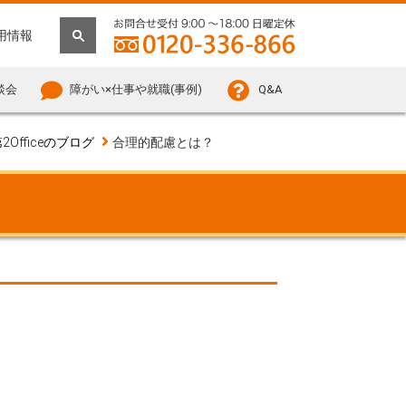
用情報
談会
障がい×仕事や就職(事例)
Q&A
2Officeのブログ
合理的配慮とは？