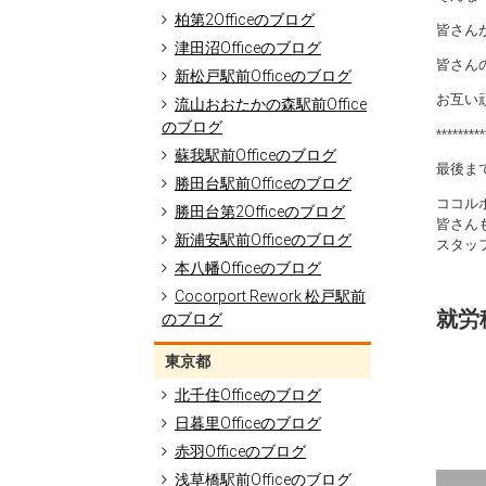
柏第2Officeのブログ
皆さん
津田沼Officeのブログ
皆さん
新松戸駅前Officeのブログ
お互い
流山おおたかの森駅前Office
のブログ
*********
蘇我駅前Officeのブログ
最後ま
勝田台駅前Officeのブログ
ココル
勝田台第2Officeのブログ
皆さん
新浦安駅前Officeのブログ
スタッ
本八幡Officeのブログ
Cocorport Rework 松戸駅前
就労移
のブログ
東京都
北千住Officeのブログ
日暮里Officeのブログ
赤羽Officeのブログ
浅草橋駅前Officeのブログ