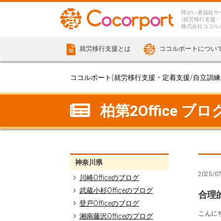
障がい者福祉サ
(就労移行支援・
株式会社ココル
就労移行支援とは
ココルポートについ
ココルポート(就労移行支援・定着支援/自立訓練/計
柏第2Office ブロ
神奈川県
2025/0
川崎Officeのブログ
武蔵小杉Officeのブログ
合理
登戸Officeのブログ
こんに
湘南藤沢Officeのブログ