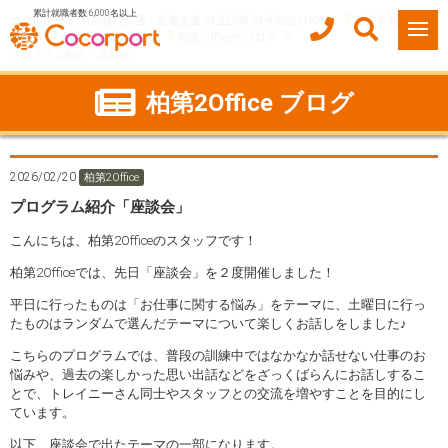
累計就職者数 6,000名以上
ココルポート(就労移行支援・定着支援/自立訓練/計画相談) HOME
事業所紹介
千葉県
柏市
柏第2Office
柏第2Officeのブログ
プログラム紹介「座談会」
柏第2Office ブログ
2026/02/20
柏第2Office
プログラム紹介「座談会」
こんにちは、柏第2Officeのスタッフです！
柏第2Officeでは、先日「座談会」を２度開催しました！
平日に行ったものは「お仕事に関する悩み」をテーマに、土曜日に行っ
たものはランダムで選んだテーマについて楽しくお話しをしました♪
こちらのプログラムでは、普段の訓練中ではなかなか話せない仕事のお
悩みや、過去の楽しかった思い出話などをざっくばらんにお話しするこ
とで、トレイニーさん同士やスタッフとの交流を増やすことを目的にし
ています。
以下、座談会で出たテーマの一部になります。