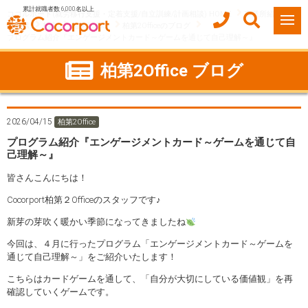
累計就職者数 6,000名以上
ココルポート(就労移行支援・定着支援/自立訓練/計画相談) HOME
事業所紹介
千葉県
柏市
柏第2Office
柏第2Officeのブログ
プログラム紹介『エンゲージメントカード～ゲームを通じて自己理解～』
柏第2Office ブログ
2026/04/15
柏第2Office
プログラム紹介『エンゲージメントカード～ゲームを通じて自
己理解～』
皆さんこんにちは！
Cocorport柏第２Officeのスタッフです♪
新芽の芽吹く暖かい季節になってきましたね
今回は、４月に行ったプログラム「エンゲージメントカード～ゲームを
通じて自己理解～」をご紹介いたします！
こちらはカードゲームを通して、「自分が大切にしている価値観」を再
確認していくゲームです。