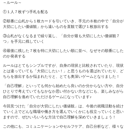
～ルール～
①１人７枚ずつ手札を配る
②順番に山札から１枚カードを引いていき、手元の８枚の中で「自分が
大切にしたい価値観」から遠いものを直観で選び１枚放出する
③山札がなくなるまで繰り返し、「自分が最も大切にしたい価値観７
つ」を手元に残していく
④最後に残した７枚を特に大切にしたい順に並べ、なぜその順番にした
のか発表する
ルールはとてもシンプルですが、自身の現状と比較されていたり、現状
とは違っていても「大切にしたい！」と思うものを選ばれていたり、ど
ちらを放出するか悩まれたりと、とても奥深いゲームとなりました！
「自己理解」といっても何から始めたら良いのか分からない方や、自分
ひとりで考えていてもなかなか思い付かない方などにも、楽しみながら
自己理解を進めていただけるゲームになっています♪
今回見つけた「自分が大切にしたい価値観」は、今後の就職活動を続け
ていく上でどんな職場や働き方を選んでいくかにも役立っていくと思い
ますので、ぜひいろいろな方法で自己理解を深めていきましょう！
この他にも、コミュニケーションやセルフケア、自己分析など、様々な