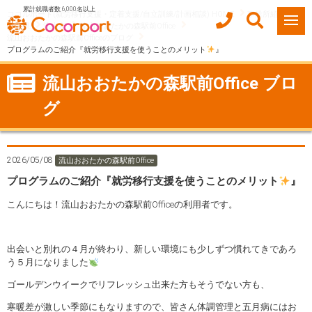
累計就職者数 6,000名以上
ココルポート(就労移行支援・定着支援/自立訓練/計画相談) HOME
事業所紹介
千葉県
流山市
流山おおたかの森駅前Office
流山おおたかの森駅前Officeのブログ
プログラムのご紹介『就労移行支援を使うことのメリット
』
流山おおたかの森駅前Office ブロ
グ
2026/05/08
流山おおたかの森駅前Office
プログラムのご紹介『就労移行支援を使うことのメリット
』
こんにちは！流山おおたかの森駅前Officeの利用者です。
出会いと別れの４月が終わり、新しい環境にも少しずつ慣れてきであろ
う５月になりました
ゴールデンウイークでリフレッシュ出来た方もそうでない方も、
寒暖差が激しい季節にもなりますので、皆さん体調管理と五月病にはお