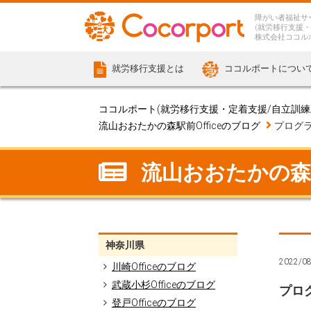
障がい者福祉サ
(就労移行支援・
株式会社ココル
就労移行支援とは
ココルポートについ
ココルポート(就労移行支援・定着支援/自立訓練/計
流山おおたかの森駅前Officeのブログ
プログ
流山おおたかの森駅前
神奈川県
2022/0
川崎Officeのブログ
武蔵小杉Officeのブログ
プロ
登戸Officeのブログ