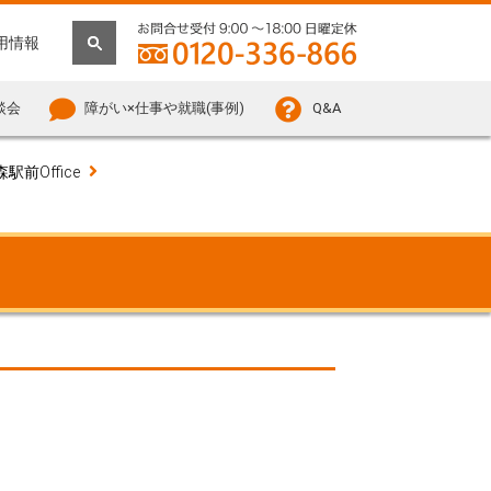
用情報
談会
障がい×仕事や就職(事例)
Q&A
前Office