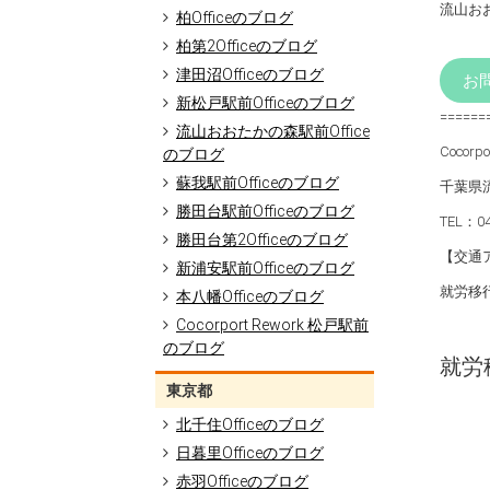
流山お
柏Officeのブログ
柏第2Officeのブログ
津田沼Officeのブログ
お
新松戸駅前Officeのブログ
======
流山おおたかの森駅前Office
Cocor
のブログ
蘇我駅前Officeのブログ
千葉県流
勝田台駅前Officeのブログ
TEL：0
勝田台第2Officeのブログ
【交通
新浦安駅前Officeのブログ
就労移行
本八幡Officeのブログ
Cocorport Rework 松戸駅前
のブログ
就労移
東京都
北千住Officeのブログ
日暮里Officeのブログ
赤羽Officeのブログ