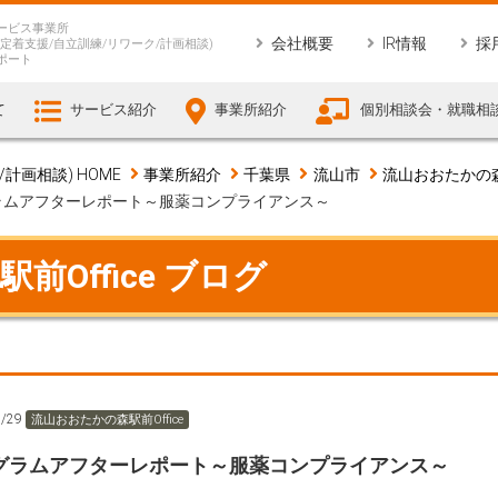
ービス事業所
会社概要
IR情報
採
定着支援/自立訓練/リワーク/計画相談)
ポート
て
サービス紹介
事業所紹介
個別相談会・就職相
画相談) HOME
事業所紹介
千葉県
流山市
流山おおたかの森駅
ラムアフターレポート～服薬コンプライアンス～
Office ブログ
8/29
流山おおたかの森駅前Office
グラムアフターレポート～服薬コンプライアンス～