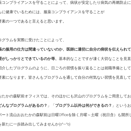
薬コンプライアンスを守ることによって、病状が安定したり病気の再燃防止に
もに健康でいるためには、服薬コンプライアンスを守ることが
要素の一つであると言えると思います。
ログラムを実際に受けたことによって、
薬の服用の仕方は間違っていないのか、医師に適切に自分の病状を伝えられて
理がしっかりとできているのか等、
基本的なことですが凄く大切なことを見直
紹介したプログラムのように、日ごろの習慣を振り返ることは就職準備として
要素になります。皆さんもプログラムを通して自分の何気ない習慣を見直して
おたかの森駅前オフィスでは、そのほかにも沢山のプログラムをご用意してお
どんなプログラムがあるの？
」「
プログラム以外は何ができるの？
」というお
ポート流山おおたかの森駅前は日曜Officeを除く月曜～土曜（祝日含）も開所
新たに一歩踏み出してみませんか(o^―^o)