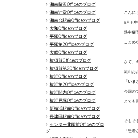
湘南藤沢Officeのブログ
湘南辻堂Officeのブログ
こんにち
湘南台駅前Officeのブログ
8月も
大和Officeのブログ
熱中症
平塚Officeのブログ
こまめ
平塚第2Officeのブログ
大船Officeのブログ
横須賀Officeのブログ
さて、
横須賀第2Officeのブログ
流山おお
横浜Officeのブログ
「
いま
横浜第2Officeのブログ
今回の
横浜関内Officeのブログ
横浜戸塚Officeのブログ
とても
新横浜駅前Officeのブログ
長津田駅前Officeのブログ
そもそ
センター北駅前Officeのブロ
グ
「患者