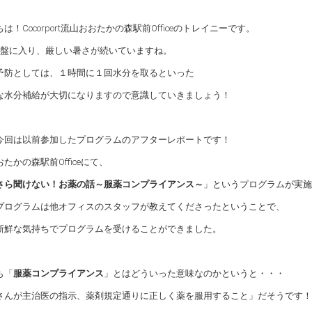
は！Cocorport流山おおたかの森駅前Officeのトレイニーです。
中盤に入り、厳しい暑さが続いていますね。
予防としては、１時間に１回水分を取るといった
な水分補給が大切になりますので意識していきましょう！
今回は以前参加したプログラムのアフターレポートです！
たかの森駅前Officeにて、
さら聞けない！お薬の話～服薬コンプライアンス～
」というプログラムが実施
プログラムは他オフィスのスタッフが教えてくださったということで、
新鮮な気持ちでプログラムを受けることができました。
も「
服薬コンプライアンス
」とはどういった意味なのかというと・・・
さんが主治医の指示、薬剤規定通りに正しく薬を服用すること」だそうです！