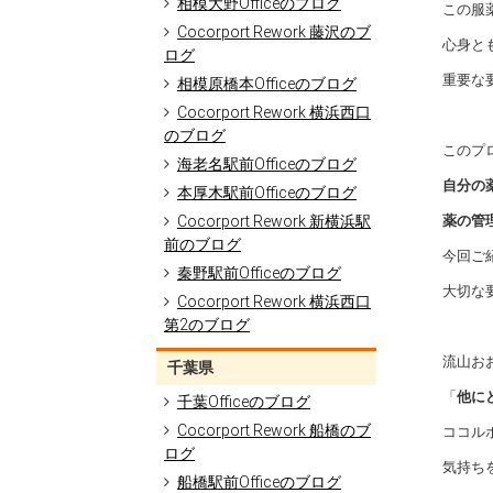
相模大野Officeのブログ
この服
Cocorport Rework 藤沢のブ
心身と
ログ
重要な
相模原橋本Officeのブログ
Cocorport Rework 横浜西口
のブログ
このプ
海老名駅前Officeのブログ
自分の
本厚木駅前Officeのブログ
Cocorport Rework 新横浜駅
薬の管
前のブログ
今回ご
秦野駅前Officeのブログ
大切な
Cocorport Rework 横浜西口
第2のブログ
流山お
千葉県
「
他に
千葉Officeのブログ
Cocorport Rework 船橋のブ
ココル
ログ
気持ちを
船橋駅前Officeのブログ