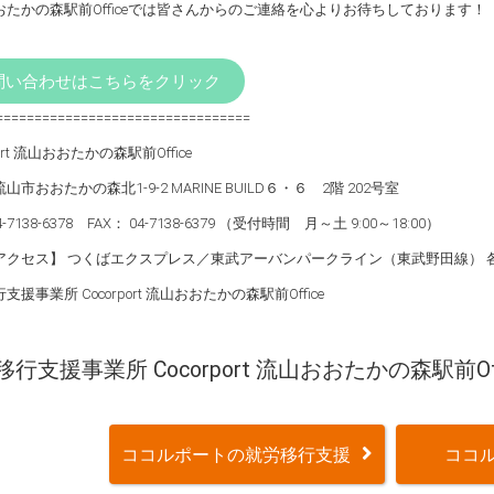
おたかの森駅前Officeでは皆さんからのご連絡を心よりお待ちしております！
問い合わせはこちらをクリック
=================================
port 流山おおたかの森駅前Office
山市おおたかの森北1-9-2 MARINE BUILD６・６ 2階 202号室
4-7138-6378 FAX： 04-7138-6379 （受付時間 月～土 9:00～18:00）
アクセス】 つくばエクスプレス／東武アーバンパークライン（東武野田線） 
支援事業所 Cocorport 流山おおたかの森駅前Office
行支援事業所 Cocorport 流山おおたかの森駅前Off
ココルポートの就労移行支援
ココル