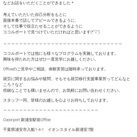
などお話をいただくことができました＊
考えていただいた自己分析をもとに
面接本番で話してアピールできるように、
そして仕事で役立たせることができるように
ココルポートで見つけていただければと思います(*’▽’)
～～～～～～～～～～～～～～～～～～～～～～～～～～～～～～
ココルポートでは他にも様々なプログラムを実施しております。
興味を持たれた方はぜひ一度見学にお越しください。
Officeのご見学やご相談、体験実習は随時承っております。
就労に関するお悩みや疑問、そもそも就労移行支援事業所ってどんなと
ころ？など
些細なことでも構いませんので、お気軽にお問い合わせください。
スタッフ一同、皆様のお越しを心よりお待ちしております。
～～～～～～～～～～～～～～～～～～～～～～～～
Cocorport 新浦安駅前Office
千葉県浦安市入船1-4-1 イオンスタイル新浦安7階