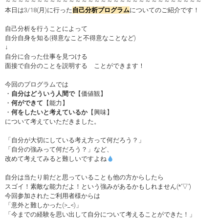
～～～～～～～～～～～～～～～～～～～～～～～～～～～～～～～
本日は3/18(月)に行った
自己分析プログラム
についてのご紹介です！
自己分析を行うことによって
自分自身を知る(得意なこと不得意なことなど)
↓
自分に合った仕事を見つける
面接で自分のことを説明する ことができます！
今回のプログラムでは
・
自分はどういう人間で
【価値観】
・
何ができて
【能力】
・
何をしたいと考えているか
【興味】
について考えていただきました。
「自分が大切にしている考え方って何だろう？」
「自分の強みって何だろう？」など、
改めて考えてみると難しいですよね
自分は当たり前だと思っていることも他の方からしたら
スゴイ！素敵な能力だよ！という強みがあるかもしれません(*’▽’)
今回参加されたご利用者様からは
「意外と難しかった(>_<)」
「今までの経験を思い出して自分について考えることができた！」