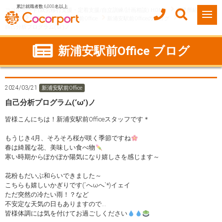
累計就職者数 6,000名以上
ココルポート(就労移行支援・定着支援/自立訓練/計画相談) HOME
事業所紹介
千葉県
浦安市
新浦安駅前Office
新浦安駅前Officeのブログ
自己分析プログラム(‘ω’)ノ
新浦安駅前Office ブログ
2024/03/21
新浦安駅前Office
自己分析プログラム(‘ω’)ノ
皆様こんにちは！新浦安駅前Officeスタッフです＊
もうじき4月、そろそろ桜が咲く季節ですね
春は綺麗な花、美味しい食べ物
寒い時期からぽかぽか陽気になり嬉しさを感じます～
花粉もだいぶ和らいできました～
こちらも嬉しいかぎりです(´へωへ`*)イェイ
ただ突然の冷たい雨！？など
不安定な天気の日もありますので…
皆様体調には気を付けてお過ごしください