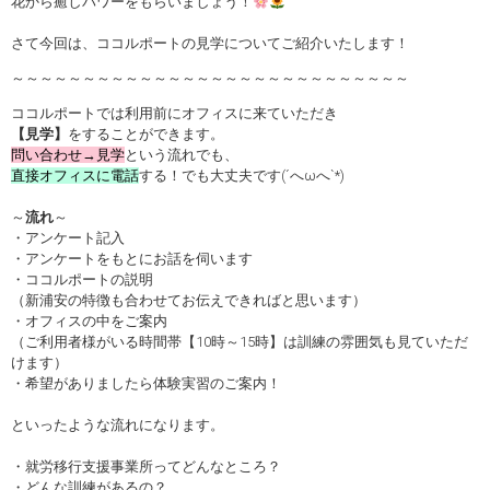
花から癒しパワーをもらいましょう！
さて今回は、ココルポートの見学についてご紹介いたします！
～～～～～～～～～～～～～～～～～～～～～～～～～～～～
ココルポートでは利用前にオフィスに来ていただき
【見学】
をすることができます。
問い合わせ→見学
という流れでも、
直接オフィスに電話
する！でも大丈夫です(´へωへ`*)
～
流れ
～
・アンケート記入
・アンケートをもとにお話を伺います
・ココルポートの説明
（新浦安の特徴も合わせてお伝えできればと思います）
・オフィスの中をご案内
（ご利用者様がいる時間帯【10時～15時】は訓練の雰囲気も見ていただ
けます）
・希望がありましたら体験実習のご案内！
といったような流れになります。
・就労移行支援事業所ってどんなところ？
・どんな訓練があるの？