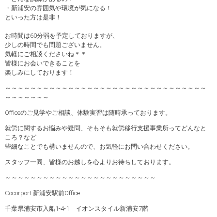
・新浦安の雰囲気や環境が気になる！
といった方は是非！
お時間は60分弱を予定しておりますが、
少しの時間でも問題ございません。
気軽にご相談くださいね＊＊
皆様にお会いできることを
楽しみにしております！
～～～～～～～～～～～～～～～～～～～～～～～～～～～～～～～～
～～～～～～～
Officeのご見学やご相談、体験実習は随時承っております。
就労に関するお悩みや疑問、そもそも就労移行支援事業所ってどんなと
ころ？など
些細なことでも構いませんので、お気軽にお問い合わせください。
スタッフ一同、皆様のお越しを心よりお待ちしております。
～～～～～～～～～～～～～～～～～～～～～～～～
Cocorport 新浦安駅前Office
千葉県浦安市入船1-4-1 イオンスタイル新浦安7階