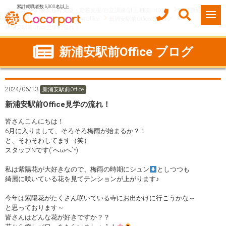
累計就職者数 6,000名以上
ココルポート(就労移行支援・定着支援/自立訓練/計画相談) HOME
事業所紹介
千葉県
浦安市
新浦安駅前Office
新浦安駅前Officeのブログ
新浦安駅前Office見学の流れ！
新浦安駅前Office ブログ
2024/06/13
新浦安駅前Office
新浦安駅前Office見学の流れ！
皆さんこんにちは！
6月に入りまして、そろそろ梅雨が始まるか？！
と、そわそわしてます（笑）
スタッフNです(´へωへ`*)
私は紫陽花が大好きなので、梅雨の時期にシュン
としつつも
綺麗に咲いている花を見てテンションが上がります♪
今年は紫陽花がたくさん咲いている寺にお出かけに行こうかな～
と思っております～
皆さんはどんな花が好きですか？？