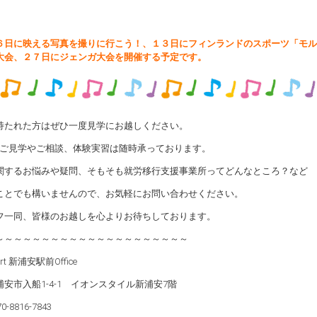
６日に映える写真を撮りに行こう！、１３日にフィンランドのスポーツ「モル
大会、２７日にジェンガ大会を開催する予定です。
持たれた方はぜひ一度見学にお越しください。
ceのご見学やご相談、体験実習は随時承っております。
関するお悩みや疑問、そもそも就労移行支援事業所ってどんなところ？など
ことでも構いませんので、お気軽にお問い合わせください。
フ一同、皆様のお越しを心よりお待ちしております。
～～～～～～～～～～～～～～～～～～～～～
ort 新浦安駅前Office
安市入船1-4-1 イオンスタイル新浦安7階
0-8816-7843