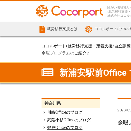
障がい者福祉サ
(就労移行支援・
株式会社ココル
就労移行支援とは
ココルポートについ
ココルポート(就労移行支援・定着支援/自立訓練/計
余暇プログラムのご紹介♬
新浦安駅前Office
神奈川県
2023/0
川崎Officeのブログ
武蔵小杉Officeのブログ
余暇
登戸Officeのブログ