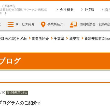
ービス事業所
会社概要
IR情報
採
定着支援/自立訓練/リワーク/計画相談)
ポート
て
サービス紹介
事業所紹介
個別相談会・就職相
画相談) HOME
事業所紹介
千葉県
浦安市
新浦安駅前Offic
 ブログ
5/10
新浦安駅前Office
プログラムのご紹介♬