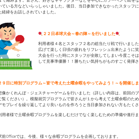
1まで縮みます。皆さん、好きなキャラクターなどを中心にカラーペンで絵を
いている方などいらっしゃいました。後日、当日参加できなかったスタッフに
た経緯をお話しされていました。
２２日卓球大会～春の陣～を行いました
利用者様４名とスタッフ２名の総当たり戦で行いました
広げて楽しく日頃の疲れをリフレッシュ出来たように笑
大会を行った時にスタッフが全敗してしまい今度こそは
して見事準優勝！！勝ちたい気持ちがものすごく発揮さ
２９日に特別プログラム～皆で考えた土曜余暇をやってみよう！～を開催しま
想像かくれんぼ・ジェスチャーゲームを行いました（詳しい内容は、前回のブ
ご覧ください）。模擬就労プログラムで皆さんが１から考えて土曜余暇のため
デモプレイを繰り返してより良いものを作ろうと当日参加されない方もたくさ
利用者様で土曜余暇プログラムを楽しむだけでなく楽しむための準備や進行ま
駅前Officeでは、今後、様々な余暇プログラムを企画しております。