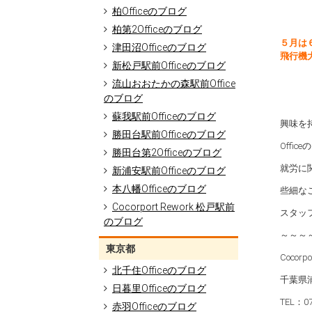
柏Officeのブログ
柏第2Officeのブログ
５月は
津田沼Officeのブログ
飛行機
新松戸駅前Officeのブログ
流山おおたかの森駅前Office
のブログ
蘇我駅前Officeのブログ
興味を
勝田台駅前Officeのブログ
Offi
勝田台第2Officeのブログ
就労に
新浦安駅前Officeのブログ
本八幡Officeのブログ
些細な
Cocorport Rework 松戸駅前
スタッ
のブログ
～～～
東京都
Cocorp
北千住Officeのブログ
千葉県浦
日暮里Officeのブログ
TEL：07
赤羽Officeのブログ