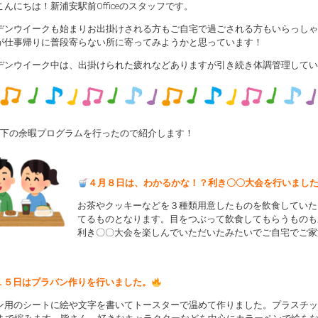
んにちは！新浦安駅前Officeのスタッフです。
デンウイークも始まりお出掛けされる方もご自宅で過ごされる方もいらっしゃ
が仕事帰りに普段寄らない所に寄ってみようかと思っています！
デンウイーク中は、出掛けられた疲れなどありますが引き続き体調管理してい
以下の余暇プログラムを行ったので紹介します！
４月８日は、わかるかな！？利き〇〇大会を行いまし
お茶やクッキーなどを３種類用意したものを飲食していた
てるものとなります。目をつぶって飲食してもらうものも
利き〇〇大会を楽しんでいただいたみたいでご自宅でご家
１５日はプラバン作りを行いました。
ン用のシートに絵や文字を書いてトースターで温めて作りました。プラスチッ