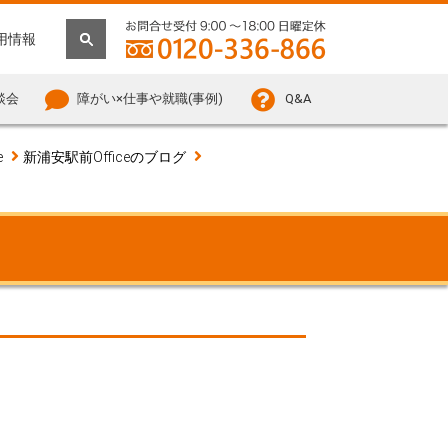
用情報
談会
障がい×仕事や就職(事例)
Q&A
e
新浦安駅前Officeのブログ