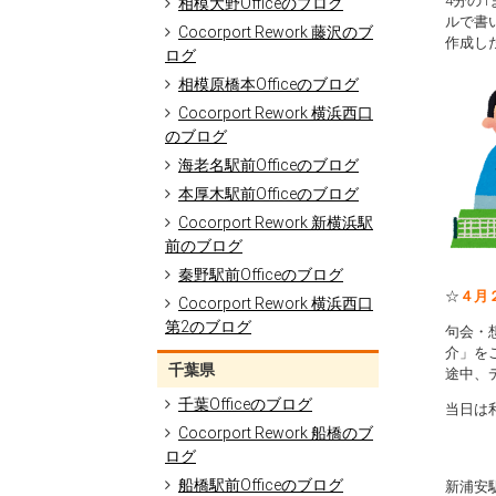
4分の
相模大野Officeのブログ
ルで書
Cocorport Rework 藤沢のブ
作成し
ログ
相模原橋本Officeのブログ
Cocorport Rework 横浜西口
のブログ
海老名駅前Officeのブログ
本厚木駅前Officeのブログ
Cocorport Rework 新横浜駅
前のブログ
秦野駅前Officeのブログ
☆
４月
Cocorport Rework 横浜西口
第2のブログ
句会・
介」を
千葉県
途中、
千葉Officeのブログ
当日は
Cocorport Rework 船橋のブ
ログ
船橋駅前Officeのブログ
新浦安