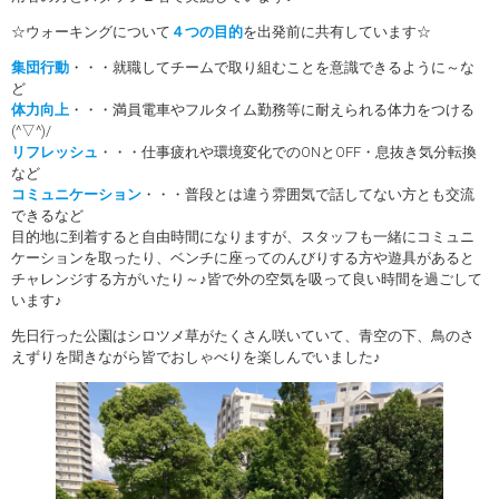
☆ウォーキングについて
４つの目的
を出発前に共有しています☆
集団行動
・・・就職してチームで取り組むことを意識できるように～な
ど
体力向上
・・・満員電車やフルタイム勤務等に耐えられる体力をつける
(^▽^)/
リフレッシュ
・・・仕事疲れや環境変化でのONとOFF・息抜き気分転換
など
コミュニケーション
・・・普段とは違う雰囲気で話してない方とも交流
できるなど
目的地に到着すると自由時間になりますが、スタッフも一緒にコミュニ
ケーションを取ったり、ベンチに座ってのんびりする方や遊具があると
チャレンジする方がいたり～♪皆で外の空気を吸って良い時間を過ごして
います♪
先日行った公園はシロツメ草がたくさん咲いていて、青空の下、鳥のさ
えずりを聞きながら皆でおしゃべりを楽しんでいました♪