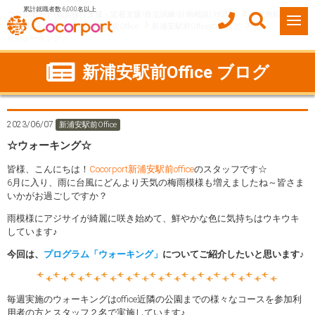
累計就職者数 6,000名以上
ココルポート(就労移行支援・定着支援/自立訓練/計画相談) HOME
事業所紹介
千葉県
浦安市
新浦安駅前Office
新浦安駅前Officeのブログ
☆ウォーキング☆
新浦安駅前Office ブログ
2023/06/07
新浦安駅前Office
☆ウォーキング☆
皆様、こんにちは！
Cocorport新浦安駅前office
のスタッフです☆
6月に入り、雨に台風にどんより天気の梅雨模様も増えましたね～皆さま
いかがお過ごしですか？
雨模様にアジサイが綺麗に咲き始めて、鮮やかな色に気持ちはウキウキ
しています♪
今回は、
プログラム「ウォーキング」
についてご紹介したいと思います♪
毎週実施のウォーキングはoffice近隣の公園までの様々なコースを参加利
用者の方とスタッフ２名で実施しています♪