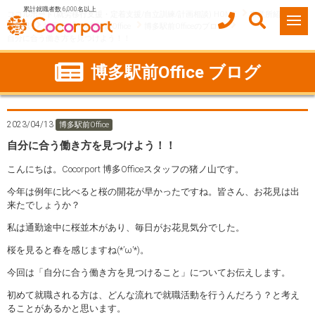
累計就職者数 6,000名以上
ココルポート(就労移行支援・定着支援/自立訓練/計画相談) HOME
事業所紹介
福岡県
福岡市
博多駅前Office
博多駅前Officeのブログ
自分に合う働き方を見つけよう！！
博多駅前Office ブログ
2023/04/13
博多駅前Office
自分に合う働き方を見つけよう！！
こんにちは。Cocorport 博多Officeスタッフの猪ノ山です。
今年は例年に比べると桜の開花が早かったですね。皆さん、お花見は出
来たでしょうか？
私は通勤途中に桜並木があり、毎日がお花見気分でした。
桜を見ると春を感じますね(*’ω’*)。
今回は「自分に合う働き方を見つけること」についてお伝えします。
初めて就職される方は、どんな流れで就職活動を行うんだろう？と考え
ることがあるかと思います。