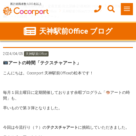
累計就職者数 6,000名以上
ココルポート(就労移行支援・定着支援/自立訓練/計画相談) HOME
事業所紹介
福岡県
福岡市
天神駅前Office
天神駅前Officeのブログ
アートの時間「テクスチャアート」
天神駅前Office ブログ
2024/04/05
天神駅前Office
アートの時間「テクスチャアート」
こんにちは。Cocorport 天神駅前Officeの松本です！
毎月１回土曜日に定期開催しております余暇プログラム「
アートの時
間」も、
早いもので第３弾となりました。
今回は今流行り（？）の
テクスチャアート
に挑戦していただきました。