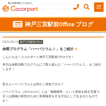
累計就職者数 6,000名以上
ココルポート(就労移行支援・定着支援/自立訓練/計画相談) HOME
事業所紹介
兵庫県
神戸市
神戸三宮駅前Office
神戸三宮駅前Officeのブログ
余暇プログラム「ハーバリウム
」をご紹介
神戸三宮駅前Office ブログ
2025/06/19
神戸三宮駅前Office
余暇プログラム「ハーバリウム
」をご紹介
こんにちは！ココルポート神戸三宮駅前Officeです！
本日は余暇活動プログラムにて取り組んだ「ハーバリウム
」をご紹介
します！
皆さんハーバリウムとは何かご存知ですか？
ハーバリウム（herbarium）とは「植物標本」という意味を指す言葉で、
元々は植物の研究のために長期保存をする方法として生まれたもので
す！