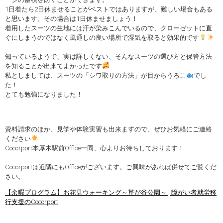
1日着たら2日休ませることがベストではありますが、難しい場合もある
と思います。その場合は1日休ませましょう！
着用したスーツの生地には汗が染みこんでいるので、クローゼットに直
ぐにしまうのではなく風通しの良い場所で湿気を取ると効果的です
知っているようで、実は詳しくない、そんなスーツの選び方と保管方法
を知ることが出来てよかったです
私としましては、スーツの「シワ取りの方法」が目からうろこ
でし
た！
とても勉強になりました！
資料請求のほか、見学や体験実習も出来ますので、ぜひお気軽にご連絡
ください
Cocorport本厚木駅前Office一同、心よりお待ちしております！
Cocorportは近隣にもOfficeがございます。ご興味があれば併せてご覧くだ
さい。
【余暇プログラム】お花見ウォーキング～芹が谷公園～ | 障がい者就労移
行支援のCocorport