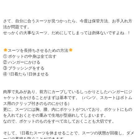
さて、自分に合うスーツが見つかったら、今度は保管方法、お手入れ方
法が問題です。
せっかくの大事なスーツ、だめにしてしまっては勿体ないですよね…！
スーツを長持ちさせるための方法
① ポケットの中身は全て出す
② ハンガーにかける
③ ブラッシングをする
④ 1日着たら1日休ませる
肉厚で丸みがあり、前方にカーブしているしっかりとしたハンガーにジ
ャケットをかけることがまずは基本です。（パンツ、スカートはボトム
ス用のクリップ付きのものにかける）
更に、スーツには胸、腰、内にポケットがついており、ポケットにもの
を入れておくとその重みで生地が型崩れしてしまいます。
なので、ポケットのものをすべて出しておくことも大切です。
そして、1日着たスーツを休ませることで、スーツの状態が回復し、ダメ
ージの蓄積を防ぐことができます。