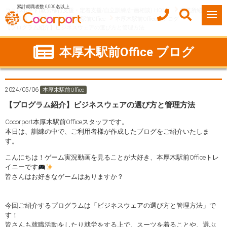
累計就職者数 6,000名以上
ココルポート(就労移行支援・定着支援/自立訓練/計画相談) HOME
事業所紹介
神奈川県
厚木市
本厚木駅前Office
本厚木駅前Officeのブログ
【プログラム紹介】ビジネスウェアの選び方と管理方法
本厚木駅前Office ブログ
2024/05/06
本厚木駅前Office
【プログラム紹介】ビジネスウェアの選び方と管理方法
Cocorport本厚木駅前Officeスタッフです。
本日は、訓練の中で、ご利用者様が作成したブログをご紹介いたしま
す。
こんにちは！ゲーム実況動画を見ることが大好き、本厚木駅前Officeトレ
イニーです
皆さんはお好きなゲームはありますか？
今回ご紹介するプログラムは「ビジネスウェアの選び方と管理方法」で
す！
皆さんも就職活動をしたり就労をする上で、スーツを着ることや、選ぶ