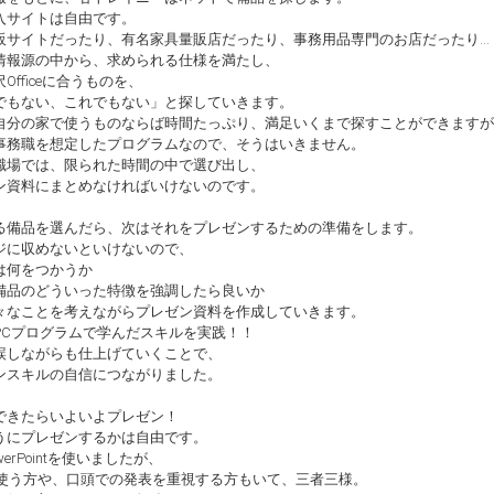
入サイトは自由です。
販サイトだったり、有名家具量販店だったり、事務用品専門のお店だったり…
情報源の中から、求められる仕様を満たし、
Officeに合うものを、
でもない、これでもない」と探していきます。
自分の家で使うものならば時間たっぷり、満足いくまで探すことができますが
事務職を想定したプログラムなので、そうはいきません。
職場では、限られた時間の中で選び出し、
ン資料にまとめなければいけないのです。
る備品を選んだら、次はそれをプレゼンするための準備をします。
ジに収めないといけないので、
は何をつかうか
備品のどういった特徴を強調したら良いか
々なことを考えながらプレゼン資料を作成していきます。
PCプログラムで学んだスキルを実践！！
誤しながらも仕上げていくことで、
ンスキルの自信につながりました。
できたらいよいよプレゼン！
うにプレゼンするかは自由です。
werPointを使いましたが、
elを使う方や、口頭での発表を重視する方もいて、三者三様。