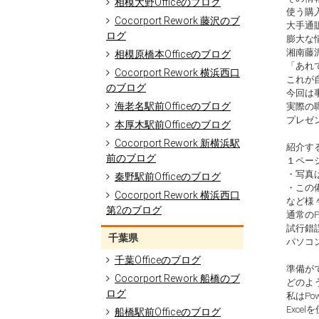
相模大野Officeのブログ
使う購
Cocorport Rework 藤沢のブ
大手通
ログ
膨大な
湘南藤沢
相模原橋本Officeのブログ
「あれ
Cocorport Rework 横浜西口
これが
のブログ
今回は
海老名駅前Officeのブログ
実際の
プレゼ
本厚木駅前Officeのブログ
Cocorport Rework 新横浜駅
紹介す
前のブログ
１ペー
・写真
秦野駅前Officeのブログ
・この
Cocorport Rework 横浜西口
など様
第2のブログ
通常の
試行錯
千葉県
パソコ
千葉Officeのブログ
準備が
Cocorport Rework 船橋のブ
どのよ
ログ
私はPo
Exc
船橋駅前Officeのブログ