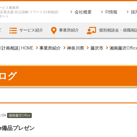
ービス事業所
会社概要
IR情報
採
定着支援/自立訓練/リワーク/計画相談)
ポート
て
サービス紹介
事業所紹介
個別相談会・就職相
画相談) HOME
事業所紹介
神奈川県
藤沢市
湘南藤沢Offic
ブログ
5/04
湘南藤沢Office
ice備品プレゼン