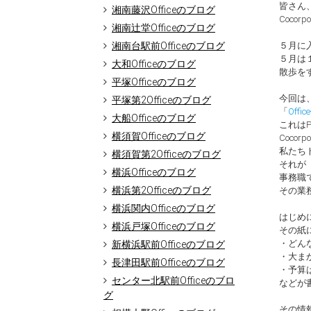
皆さん
湘南藤沢Officeのブログ
Cocor
湘南辻堂Officeのブログ
湘南台駅前Officeのブログ
５月に
５月は
大和Officeのブログ
散歩を
平塚Officeのブログ
今回は
平塚第2Officeのブログ
「
Off
大船Officeのブログ
これは
横須賀Officeのブログ
Cocor
私たち
横須賀第2Officeのブログ
それが
横浜Officeのブログ
事務職
横浜第2Officeのブログ
その業
横浜関内Officeのブログ
はじめ
横浜戸塚Officeのブログ
その紙
・どん
新横浜駅前Officeのブログ
・大ま
長津田駅前Officeのブログ
・予算
センター北駅前Officeのブロ
などが
グ
その情