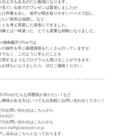
う伝え方もあるのだと勉強になります。
が見ている前でのプレゼンは緊張しましたが、
だけ声量を出し、相手が聞き取りやすいペースで話し、
えたい箇所は強調し…など、
ことを考え実践した発表にできました。
訓練とは一味違った、とても貴重な経験になりました。
port湘南藤沢Officeでは、
ンの操作を学ぶ基礎講座をたくさん行っていますが、
けでなく、このように学んだことを
応用するようなプログラムも受けることができます。
をお持ちになりましたら、ぜひご連絡ください。
＿＿＿＿＿＿＿＿＿＿＿＿＿＿＿＿＿＿＿＿＿＿＿＿＿＿＿
Officeがどんな雰囲気か知りたい！など…
も興味がある方はいつでもお気軽にお問い合わせください！
でのお問い合わせはこちらから
54-8237
でのお問い合わせはこちらから
wa-staff@cocorport.co.jp
申し込みはこちらとなっております。