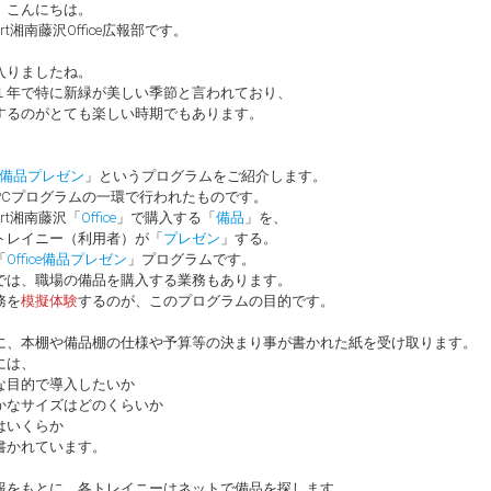
、こんにちは。
port湘南藤沢Office広報部です。
入りましたね。
１年で特に新緑が美しい季節と言われており、
するのがとても楽しい時期でもあります。
、
ice備品プレゼン
」というプログラムをご紹介します。
PCプログラムの一環で行われたものです。
port湘南藤沢「
Office
」で購入する「
備品
」を、
トレイニー（利用者）が「
プレゼン
」する。
「
Office備品プレゼン
」プログラムです。
では、職場の備品を購入する業務もあります。
務を
模擬体験
するのが、このプログラムの目的です。
に、本棚や備品棚の仕様や予算等の決まり事が書かれた紙を受け取ります。
には、
な目的で導入したいか
かなサイズはどのくらいか
はいくらか
書かれています。
報をもとに、各トレイニーはネットで備品を探します。