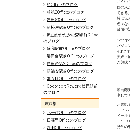
こうい
柏Officeのブログ
他の人
柏第2Officeのブログ
できる
特に伝
津田沼Officeのブログ
色々な
新松戸駅前Officeのブログ
普段の
流山おおたかの森駅前Office
Cocor
のブログ
パソコ
蘇我駅前Officeのブログ
それだ
勝田台駅前Officeのブログ
実践・
ご興味
勝田台第2Officeのブログ
新浦安駅前Officeのブログ
＿＿＿
本八幡Officeのブログ
Cocorport Rework 松戸駅前
湘南藤沢
のブログ
少しで
東京都
お電話
→0466-
北千住Officeのブログ
メール
日暮里Officeのブログ
→hujisa
見学の
赤羽Officeのブログ