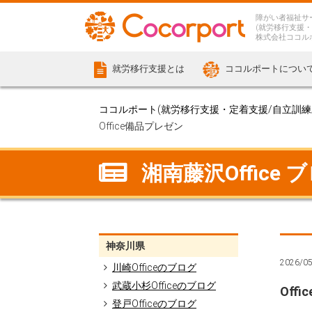
障がい者福祉サ
(就労移行支援・
株式会社ココル
就労移行支援とは
ココルポートについ
ココルポート(就労移行支援・定着支援/自立訓練/計
Office備品プレゼン
湘南藤沢Office 
神奈川県
2026/0
川崎Officeのブログ
武蔵小杉Officeのブログ
Off
登戸Officeのブログ