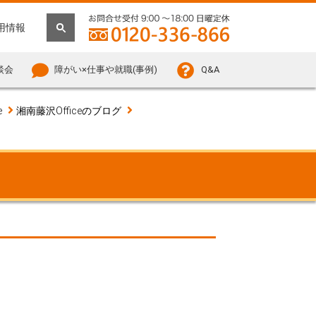
用情報
談会
障がい×仕事や就職(事例)
Q&A
e
湘南藤沢Officeのブログ