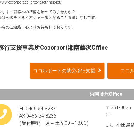
www.cocorport.co.jp/contact/inspect/
少しずつ就職への準備を始めてみませんか？
歩は今後を大きく変える一歩となること間違いなしです。
からのご連絡、心よりお待ちしております。
行支援事業所Cocorport湘南藤沢Office
ココルポートの就労移行支援
ココル
湘南藤沢Office
〒251-00
TEL 0466-54-8237
2F
FAX 0466-54-8236
（受付時間 月～土 9:00～18:00）
JR、小田急