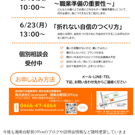
今後も湘南台駅前Officeのブログや説明会情報など随時更新していきま