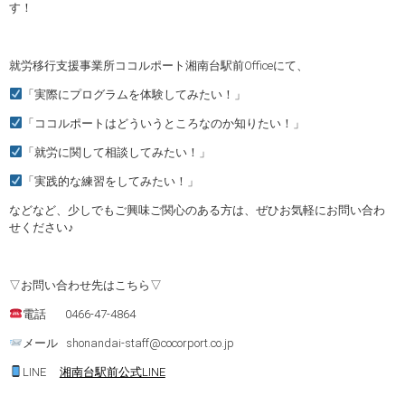
す！
就労移行支援事業所ココルポート湘南台駅前Officeにて、
「実際にプログラムを体験してみたい！」
「ココルポートはどういうところなのか知りたい！」
「就労に関して相談してみたい！」
「実践的な練習をしてみたい！」
などなど、少しでもご興味ご関心のある方は、ぜひお気軽にお問い合わ
せください♪
▽お問い合わせ先はこちら▽
電話 0466-47-4864
メール shonandai-staff@cocorport.co.jp
LINE
湘南台駅前公式LINE