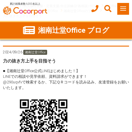
累計就職者数 6,000名以上
ココルポート(就労移行支援・定着支援/自立訓練/計画相談) HOME
事業所紹介
神奈川県
藤沢市
湘南辻堂Office
湘南辻堂Officeのブログ
力の抜き方上手を目指そう
湘南辻堂Office ブログ
2024/09/26
湘南辻堂Office
力の抜き方上手を目指そう
■【湘南辻堂Office公式LINEはじめました！】
LINEでの相談や見学依頼、資料請求ができます！
@290uqvfvで検索するか、下記ＱＲコードを読み込み、友達登録をお願い
いたします。