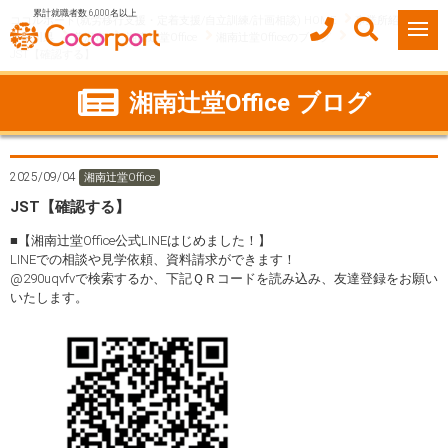
累計就職者数 6,000名以上
ココルポート(就労移行支援・定着支援/自立訓練/計画相談) HOME
事業所紹介
神奈川県
藤沢市
湘南辻堂Office
湘南辻堂Officeのブログ
JST【確認する】
湘南辻堂Office ブログ
2025/09/04
湘南辻堂Office
JST【確認する】
■【湘南辻堂Office公式LINEはじめました！】
LINEでの相談や見学依頼、資料請求ができます！
@290uqvfvで検索するか、下記ＱＲコードを読み込み、友達登録をお願い
いたします。