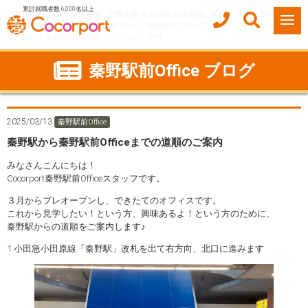
累計就職者数 6,000名以上
ココルポート(就労移行支援・定着支援/自立訓練/計画相談) HOME
事業所紹介
神奈川県
秦野市
秦野駅前Office
秦野駅前Officeのブログ
秦野駅から秦野駅前Officeまでの道順のご案内
秦野駅前Office ブログ
2025/03/13
秦野駅前Office
秦野駅から秦野駅前Officeまでの道順のご案内
みなさんこんにちは！
Cocorport秦野駅前Officeスタッフです。
３月からプレオープンし、できたてのオフィスです。
これから見学したい！という方、興味あるよ！という方のために、
秦野駅からの道順をご案内します♪
1.小田急小田原線「秦野駅」改札を出て右方向、北口に進みます