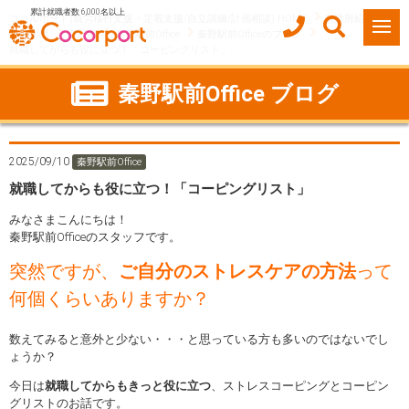
累計就職者数 6,000名以上
ココルポート(就労移行支援・定着支援/自立訓練/計画相談) HOME
事業所紹介
神奈川県
秦野市
秦野駅前Office
秦野駅前Officeのブログ
就職してからも役に立つ！「コーピングリスト」
秦野駅前Office ブログ
2025/09/10
秦野駅前Office
就職してからも役に立つ！「コーピングリスト」
みなさまこんにちは！
秦野駅前Officeのスタッフです。
突然ですが、
ご自分のストレスケアの方法
って
何個くらいありますか？
数えてみると意外と少ない・・・と思っている方も多いのではないでし
ょうか？
今日は
就職してからもきっと役に立つ
、ストレスコーピングとコーピン
グリストのお話です。