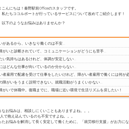
こんにちは！秦野駅前Officeのスタッフです。
、私たちココルポートが行っているサービスについて改めてご紹介します！
、以下のようなお悩みはありませんか？
いがあるから、いきなり働くのは不安…
障がいと診断されていて、コミュニケーションがどうにも苦手…
たい気持ちはあるけれど、体調が安定しない…
にはどんな仕事が向いているのか分からない…
い者雇用で配慮を受けて仕事をしたいけれど、障がい者雇用で働くには何が必
の障がいをうまく説明できない。就職活動がうまくいかない…
障がいで休職中。復職までに、職場に近い環境で生活リズムを戻したい！
うなお悩みは、相談しにくいこともありますよね。。。
1人で抱え込んでいるのも不安ですよね。。。
ったお悩みを解消して長く安定して働くために、「就労移行支援」がお力にな