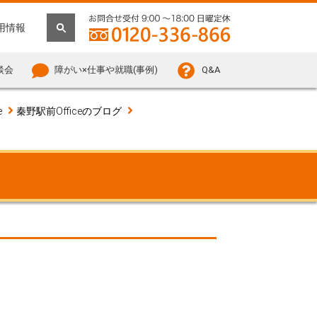
用情報
談会
障がい×仕事や就職(事例)
Q&A
e
秦野駅前Officeのブログ