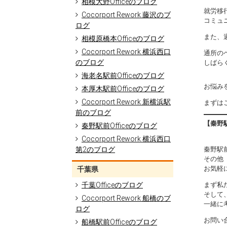
相模大野Officeのブログ
就労移
Cocorport Rework 藤沢のブ
コミュ
ログ
また、
相模原橋本Officeのブログ
Cocorport Rework 横浜西口
通所の
のブログ
しばら
海老名駅前Officeのブログ
お悩み
本厚木駅前Officeのブログ
Cocorport Rework 新横浜駅
まずは
前のブログ
【秦野駅
秦野駅前Officeのブログ
Cocorport Rework 横浜西口
秦野駅前
第2のブログ
その他
お気軽
千葉県
まず私
千葉Officeのブログ
そして
Cocorport Rework 船橋のブ
一緒に
ログ
お問い
船橋駅前Officeのブログ