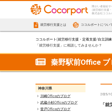
障がい者福祉サ
(就労移行支援・
株式会社ココル
就労移行支援とは
ココルポートについ
ココルポート(就労移行支援・定着支援/自立訓練/計
「就労移行支援」に相談してみませんか？
秦野駅前Office 
神奈川県
2025/1
川崎Officeのブログ
武蔵小杉Officeのブログ
「就
登戸Officeのブログ