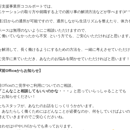
行支援事業所ココルポートでは、
ニケーションの取り方や就職する上での困り事の解消方法などが学べます(#^.^#
週2日からの通所が可能ですので、通所しながら生活リズムを整えたり、体力
ペースは無理のないようにご相談いただけますので、
く働いていなかったから不安…という方でも、ご安心いただければと思います
を解消して、長く働けるようにするための方法を、一緒に考えさせていただけ
ご見学に来ていただき、あなたのお悩みを聞かせていただければと思います！
前Office
からお知らせ】
Officeのご見学やご利用についてのご相談、
「こんなこと相談してもいいのかな・・・」
と思っていらっしゃることでも
にお知らせください！
たちスタッフが、あなたのお話をじっくりうかがいます。
、あなたらしく働くためにはどんなことが必要なのか、何をしていけばよいの
考えていきますのでご安心くださいね。
合わせはHPやLINEからでも承っております。