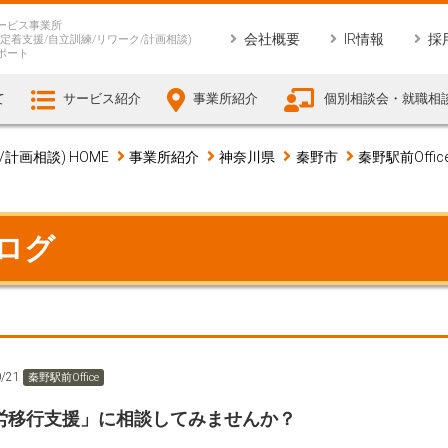
ービス事業所
会社概要
IR情報
採
定着支援/自立訓練/リワーク/計画相談)
ポート
て
サービス紹介
事業所紹介
個別相談会・就職相
画相談) HOME
事業所紹介
神奈川県
秦野市
秦野駅前Offic
ブログ
0/21
秦野駅前Office
労移行支援」に相談してみませんか？