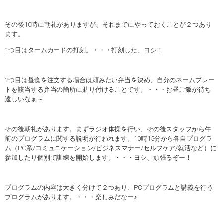
その後10時に朝礼がありますが、それまでにやっておくことが２つあり
ます。
1つ目はタームカードの打刻。・・・打刻した、ヨシ！
2つ目は昼食を注文する場合は頼みたい弁当を決め、自分のネームプレー
トを該当する弁当の箇所に貼り付けることです。・・・お昼ご飯が待ち
遠しいなぁ～
その後朝礼があります。まずラジオ体操を行い、その後スタッフから午
前のプログラムに関する説明が行われます。10時15分から各自プログラ
ム（PC系/コミュニケーション/ビジネスマナー/セルフケア/就活など）に
参加したり個別で訓練を開始します。・・・ヨシ、頑張るぞー！
プログラムの内容は大きく分けて２つあり、PCプログラムと講義を行う
プログラムがあります。・・・楽しみだなー♪