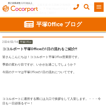
累計就職者数 6,000名以上
ココルポート(就労移行支援・定着支援/自立訓練/計画相談) HOME
事業所紹介
神奈川県
平塚市
平塚Office
平塚Officeのブログ
ココルポート平塚Officeの1日の流れをご紹介!!
平塚Office ブログ
2024/02/14
平塚Office
ココルポート平塚Officeの1日の流れをご紹介!!
皆さんこんにちは！ココルポート平塚Office営業部です。
季節の変わり目ですが、いかがお過ごしでしょうか？
今回のテーマは平塚Officeの1日の流れについてです。
ココルポートに通所する際には入口で挨拶をして入室します。・・・今
日も一日頑張るぞー！