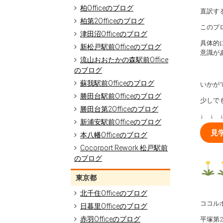
柏Officeのブログ
直訳す
柏第2Officeのブログ
このプ
津田沼Officeのブログ
具体的
新松戸駅前Officeのブログ
意識が
流山おおたかの森駅前Office
のブログ
蘇我駅前Officeのブログ
いかが
勝田台駅前Officeのブログ
少しで
勝田台第2Officeのブログ
↓ ↓ 
新浦安駅前Officeのブログ
見
本八幡Officeのブログ
Cocorport Rework 松戸駅前
のブログ
東京都
北千住Officeのブログ
ココルポ
日暮里Officeのブログ
赤羽Officeのブログ
平塚第2