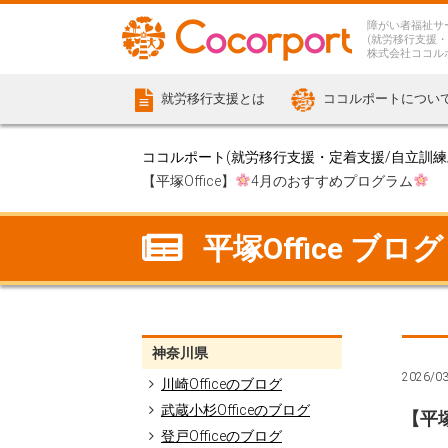
障がい者福祉サ
(就労移行支援・
株式会社ココル
就労移行支援とは
ココルポートについ
ココルポート(就労移行支援・定着支援/自立訓練/計
【平塚Office】
4月のおすすめプログラム
平塚Office ブログ
神奈川県
2026/0
川崎Officeのブログ
武蔵小杉Officeのブログ
【平塚
登戸Officeのブログ