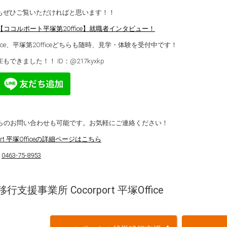
もぜひご覧いただければと思います！！
【ココルポート平塚第2Office】就職者インタビュー！
fice、平塚第2Officeどちらも随時、見学・体験を受付中です！
NEもできました！！ ID：@217kyxkp
からのお問い合わせも可能です。お気軽にご連絡ください！
port 平塚Officeの詳細ページはこちら
→
0463-75-8953
行支援事業所 Cocorport 平塚Office