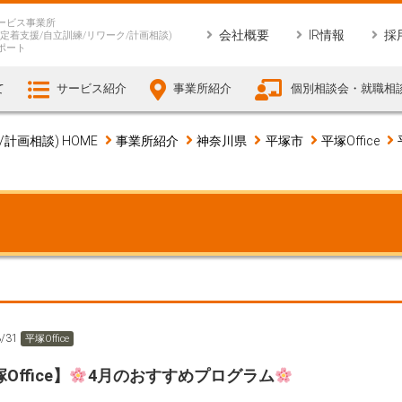
ービス事業所
会社概要
IR情報
採
定着支援/自立訓練/リワーク/計画相談)
ポート
て
サービス紹介
事業所紹介
個別相談会・就職相
画相談) HOME
事業所紹介
神奈川県
平塚市
平塚Office
3/31
平塚Office
Office】
4月のおすすめプログラム