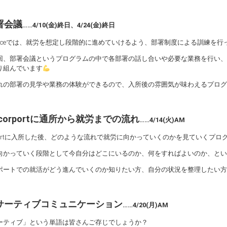
署会議
……4/10(金)終日、4/24(金)終日
fficeでは、就労を想定し段階的に進めていけるよう、部署制度による訓練を行
回、部署会議というプログラムの中で各部署の話し合いや必要な業務を行い、
り組んでいます
れの部署の見学や業務の体験ができるので、入所後の雰囲気が味わえるプログ
corportに通所から就労までの流れ
……4/14(火)AM
orportに入所した後、どのような流れで就労に向かっていくのかを見ていくプロ
向かっていく段階として今自分はどこにいるのか、何をすればよいのか、とい
ポートでの就活がどう進んでいくのか知りたい方、自分の状況を整理したい方
サーティブコミュニケーション
……4/20(月)AM
ーティブ」という単語は皆さんご存じでしょうか？