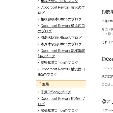
相模大野Officeのブログ
Cocorport Rework 藤沢のブ
◎部
ログ
相模原橋本Officeのブログ
平塚O
Cocorport Rework 横浜西口
月に２
のブログ
って取
海老名駅前Officeのブログ
それぞ
本厚木駅前Officeのブログ
Cocorport Rework 新横浜駅
前のブログ
◎Co
秦野駅前Officeのブログ
Coc
Cocorport Rework 横浜西口
第2のブログ
就労に
千葉県
ココル
千葉Officeのブログ
Cocorport Rework 船橋のブ
◎ア
ログ
船橋駅前Officeのブログ
「アサ