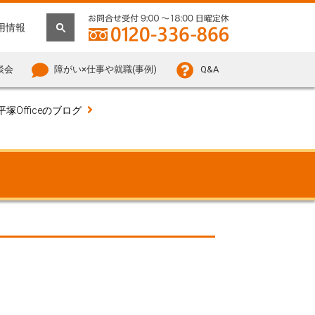
用情報
談会
障がい×仕事や就職(事例)
Q&A
平塚Officeのブログ