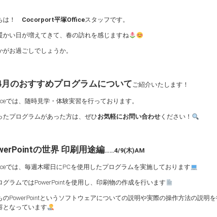
ちは！
Cocorport平塚Office
スタッフです。
暖かい日が増えてきて、春の訪れを感じますね
かがお過ごしでしょうか。
4月のおすすめプログラムについて
ご紹介いたします！
ficeでは、随時見学・体験実習を行っております。
ったプログラムがあった方は、ぜひ
お気軽にお問い合わせ
ください！
werPointの世界 印刷用途編
……4/9(木)AM
fficeでは、毎週木曜日にPCを使用したプログラムを実施しております
グラムではPowerPointを使用し、印刷物の作成を行います
ものPowerPointというソフトウェアについての説明や実際の操作方法の説
容となっています