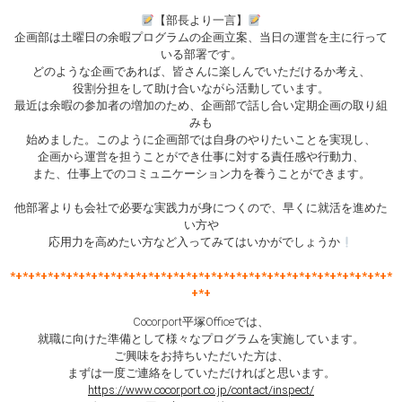
【部長より一言】
企画部は土曜日の余暇プログラムの企画立案、当日の運営を主に行って
いる部署です。
どのような企画であれば、皆さんに楽しんでいただけるか考え、
役割分担をして助け合いながら活動しています。
最近は余暇の参加者の増加のため、企画部で話し合い定期企画の取り組
みも
始めました。このように企画部では自身のやりたいことを実現し、
企画から運営を担うことができ仕事に対する責任感や行動力、
また、仕事上でのコミュニケーション力を養うことができます。
他部署よりも会社で必要な実践力が身につくので、早くに就活を進めた
い方や
応用力を高めたい方など入ってみてはいかがでしょうか
*+*+*+*+*+*+*+*+*+*+*+*+*+*+*+*+*+*+*+*+*+*+*+*+*+*+*+*+*+*+*
+*+
Cocorport平塚Officeでは、
就職に向けた準備として様々なプログラムを実施しています。
ご興味をお持ちいただいた方は、
まずは一度ご連絡をしていただければと思います。
https://www.cocorport.co.jp/contact/inspect/