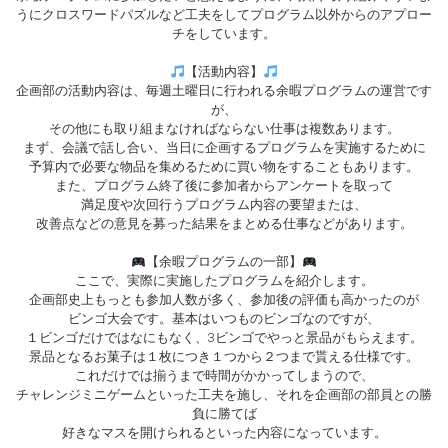
うにクロスワードパズルなど工夫をしてプログラム以外からのアプロー
チをしています。
【活動内容】
企画部の活動内容は、毎週土曜日に行われる余暇プログラムの運営です
が、
その他にも取り組まなければならない仕事は複数あります。
まず、会議で話し合い、当日に企画するプログラムを実施するために
予算内で必要な物品を集めるために買い物をすることもあります。
また、プログラム終了後に参加者からアンケートを取って
満足度や次回行うプログラム内容の要望または、
改善点などの意見を募った結果をまとめる仕事などがあります。
【余暇プログラムの一部】
ここで、実際に実施したプログラムを紹介します。
企画部史上もっとも参加人数が多く、参加後の評価も高かったのが
ビンゴ大会です。基本はいつものビンゴなのですが、
１ビンゴだけではなにもなく、3ビンゴでやっと景品がもらえます。
景品となるお菓子は１枚につき１つから２つまで貰える仕様です。
これだけでは揃うまで時間がかかってしまうので、
チャレンジミニゲームといった工夫を施し、それを企画部の部員との勝
負に勝てば
好きなマスを開けられるといった内容になっています。