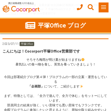
累計就職者数 6,000名以上
ココルポート(就労移行支援・定着支援/自立訓練/計画相談) HOME
事業所紹介
神奈川県
平塚市
平塚Office
平塚Officeのブログ
こんにちは！Cocorport平塚Office営業部です
平塚Office ブログ
2023/07/11
平塚Office
こんにちは！Cocorport平塚Office営業部です
そろそろ梅雨が明け夏が始まりますね
暑気払いの食べ物を食し、英気を養っていきましょう！
今回は部署紹介ブログ第４弾！プログラムの一部の立案・運営をしてい
る
「企画部」
について、ご紹介します
まず、特徴としては、「全力で遊んで、全力で休む」をモットーにして
います。
部員同士の結束が強く、いい意味でも悪い意味でもフランクです。
余暇プログラムに参加したいと思えるように、周知や取り組みやすいよ