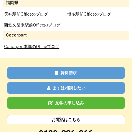
福岡県
天神駅前Officeのブログ
博多駅前Officeのブログ
西鉄久留米駅前Officeのブログ
Cocorport
Cocorport本部のOfficeブログ
資料請求
まずは相談したい
見学の申し込み
お電話はこちら