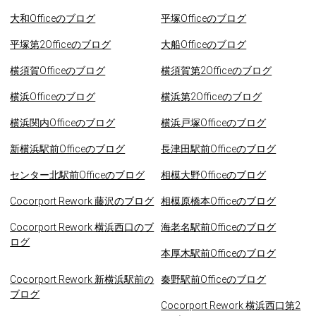
大和Officeのブログ
平塚Officeのブログ
平塚第2Officeのブログ
大船Officeのブログ
横須賀Officeのブログ
横須賀第2Officeのブログ
横浜Officeのブログ
横浜第2Officeのブログ
横浜関内Officeのブログ
横浜戸塚Officeのブログ
新横浜駅前Officeのブログ
長津田駅前Officeのブログ
センター北駅前Officeのブログ
相模大野Officeのブログ
Cocorport Rework 藤沢のブログ
相模原橋本Officeのブログ
Cocorport Rework 横浜西口のブ
海老名駅前Officeのブログ
ログ
本厚木駅前Officeのブログ
Cocorport Rework 新横浜駅前の
秦野駅前Officeのブログ
ブログ
Cocorport Rework 横浜西口第2