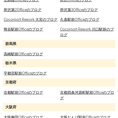
北朝霞Officeのブログ
所沢Officeのブログ
所沢第2Officeのブログ
所沢第3Officeのブログ
Cocorport Rework 大宮のブログ
久喜駅前Officeのブログ
熊谷駅前Officeのブログ
Cocorport Rework 川口駅前のブ
ログ
群馬県
高崎駅前Officeのブログ
栃木県
宇都宮駅前Officeのブログ
京都府
京都駅前Officeのブログ
京都四条河原町駅前Officeのブロ
グ
大阪府
大阪梅田Officeのブログ
大阪なんば駅前Officeのブログ