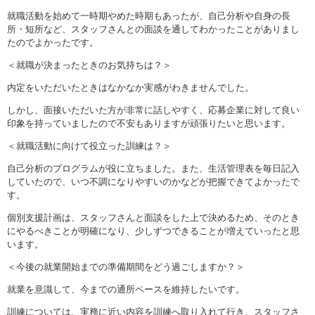
就職活動を始めて一時期やめた時期もあったが、自己分析や自身の長
所・短所など、スタッフさんとの面談を通してわかったことがありまし
たのでよかったです。
＜就職が決まったときのお気持ちは？＞
内定をいただいたときはなかなか実感がわきませんでした。
しかし、面接いただいた方が非常に話しやすく、応募企業に対して良い
印象を持っていましたので不安もありますが頑張りたいと思います。
＜就職活動に向けて役立った訓練は？＞
自己分析のプログラムが役に立ちました。また、生活管理表を毎日記入
していたので、いつ不調になりやすいのかなどが把握できてよかったで
す。
個別支援計画は、スタッフさんと面談をした上で決めるため、そのとき
にやるべきことが明確になり、少しずつできることが増えていったと思
います。
＜今後の就業開始までの準備期間をどう過ごしますか？＞
就業を意識して、今までの通所ペースを維持したいです。
訓練については、実務に近い内容を訓練へ取り入れて行き、スタッフさ