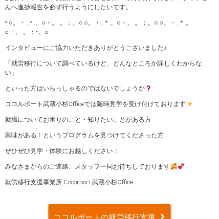
んへ進捗報告を必ず行うようにしたいです。
*.○。・.: * .。○・。.。：。○.○。・.: * .。○・。.。：。○.○。・.: * .。
○・。.。：*。○
インタビューにご協力いただきありがとうございました♪
「就労移行について調べているけど、どんなところか詳しくわからな
い」
といった方はいらっしゃるのではないでしょうか
ココルポート武蔵小杉Officeでは随時見学を受け付けております
就職についてお困りのこと・知りたいことがある方
興味がある！というプログラムを見つけてくださった方
ぜひぜひ見学・体験にお越しください！
みなさまからのご連絡、スタッフ一同お待ちしております
就労移行支援事業所 Cocorport 武蔵小杉Office
ココルポートの就労移行支援