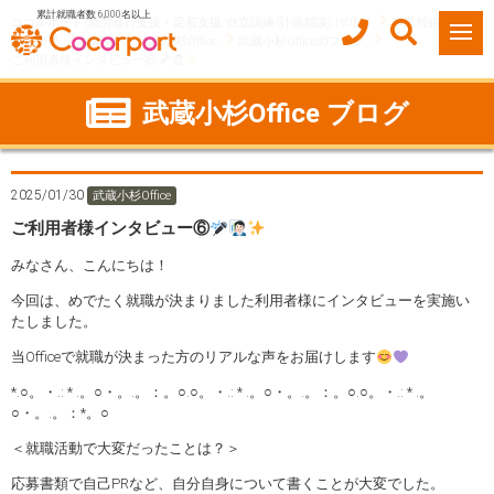
累計就職者数 6,000名以上
ココルポート(就労移行支援・定着支援/自立訓練/計画相談) HOME
事業所紹介
神奈川県
川崎市
武蔵小杉Office
武蔵小杉Officeのブログ
ご利用者様インタビュー⑥
武蔵小杉Office ブログ
2025/01/30
武蔵小杉Office
ご利用者様インタビュー⑥
みなさん、こんにちは！
今回は、めでたく就職が決まりました利用者様にインタビューを実施い
たしました。
当Officeで就職が決まった方のリアルな声をお届けします
*.○。・.: * .。○・。.。：。○.○。・.: * .。○・。.。：。○.○。・.: * .。
○・。.。：*。○
＜就職活動で大変だったことは？＞
応募書類で自己PRなど、自分自身について書くことが大変でした。